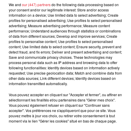
We and
our (447) partners
do the following data processing based on
your consent and/or our legitimate interest: Store and/or access
information on a device; Use limited data to select advertising; Create
profiles for personalised advertising; Use profiles to select personalised
advertising; Measure advertising performance; Measure content
Cassie met fin à une ex-escorte
performance; Understand audiences through statistics or combinations
of data from different sources; Develop and improve services; Create
masculine dans sa bataille...
profiles to personalise content; Use profiles to select personalised
content; Use limited data to select content; Ensure security, prevent and
detect fraud, and fix errors; Deliver and present advertising and content;
Save and communicate privacy choices. These technologies may
process personal data such as IP address and browsing data to offer
following functionalities: Identify devices based on information actively
Des vitres tombent de la tour
requested; Use precise geolocation data; Match and combine data from
Montparnasse : des désaccords
other data sources; Link different devices; Identify devices based on
entre...
information transmitted automatically.
Vous pouvez accepter en cliquant sur "Accepter et fermer", ou affiner en
sélectionnant les finalités et/ou partenaires dans "Gérer mes choix".
Vous pouvez également refuser en cliquant sur "Continuer sans
Incendies en Gironde : encore
accepter". Vos préférences ne s'appliqueront que pour ce site. Vous
plusieurs semaines avant
pouvez mettre à jour vos choix, ou retirer votre consentement à tout
moment via le lien "Gérer les cookies" situé en bas de chaque page.
l'extinction...