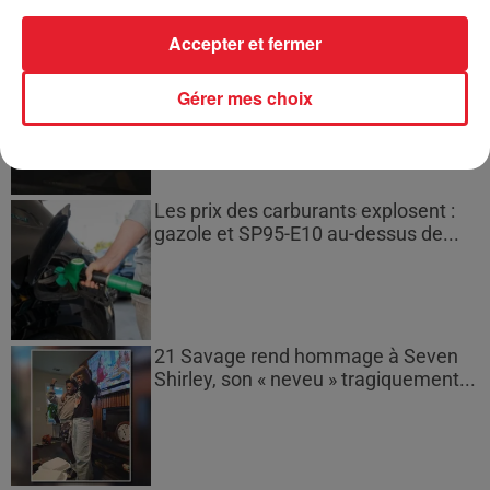
Accepter et fermer
Bouches-du-Rhône : les ossements
de deux militaires disparus...
Gérer mes choix
Les prix des carburants explosent :
gazole et SP95-E10 au-dessus de...
21 Savage rend hommage à Seven
Shirley, son « neveu » tragiquement...