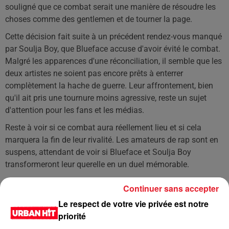
souligné que ce combat serait une manière de résoudre les
choses comme des gentlemen et de tourner la page.
Cette décision fait suite à un précédent rendez-vous manqué
par Soulja Boy, que Blueface accuse d'avoir évité le combat.
Malgré les apparences d'une réconciliation, il semble que les
deux artistes ne soient pas encore prêts à enterrer
complètement la hache de guerre. Leur affrontement, bien
qu'il ait pris une tournure moins agressive, reste un sujet
d'attention pour les fans et les médias.
Reste à voir si ce combat aura réellement lieu et si cela
marquera la fin de leur rivalité. Les amateurs de rap sont en
suspens, attendant de voir si Blueface et Soulja Boy
transformeront leur querelle en un duel mémorable.
LES DERNIÈRES NEWS
Continuer sans accepter
Voir plus
Le respect de votre vie privée est notre
priorité
Jay-Z se bat contre la grand-mère
d'un homme prétendant être son fils