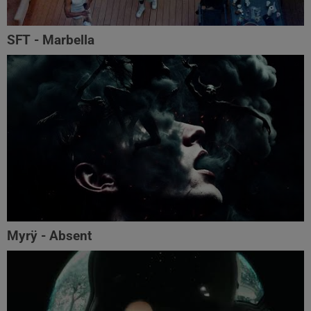
SFT - Marbella
Myrÿ - Absent