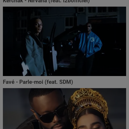
Kerchak - Nirvana (feat. ‪l2bofficiel‬)
Favé - Parle-moi (feat. SDM)