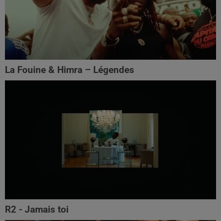
La Fouine & Himra – Légendes
R2 - Jamais toi