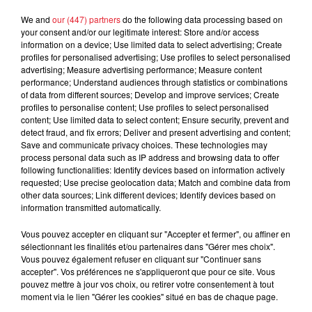
d'un homme prétendant être son fils
We and
our (447) partners
do the following data processing based on
your consent and/or our legitimate interest: Store and/or access
information on a device; Use limited data to select advertising; Create
profiles for personalised advertising; Use profiles to select personalised
advertising; Measure advertising performance; Measure content
performance; Understand audiences through statistics or combinations
Cassie met fin à une ex-escorte
of data from different sources; Develop and improve services; Create
masculine dans sa bataille...
profiles to personalise content; Use profiles to select personalised
content; Use limited data to select content; Ensure security, prevent and
detect fraud, and fix errors; Deliver and present advertising and content;
Save and communicate privacy choices. These technologies may
process personal data such as IP address and browsing data to offer
following functionalities: Identify devices based on information actively
requested; Use precise geolocation data; Match and combine data from
Des vitres tombent de la tour
other data sources; Link different devices; Identify devices based on
Montparnasse : des désaccords
information transmitted automatically.
entre...
Vous pouvez accepter en cliquant sur "Accepter et fermer", ou affiner en
sélectionnant les finalités et/ou partenaires dans "Gérer mes choix".
Vous pouvez également refuser en cliquant sur "Continuer sans
accepter". Vos préférences ne s'appliqueront que pour ce site. Vous
Incendies en Gironde : encore
pouvez mettre à jour vos choix, ou retirer votre consentement à tout
plusieurs semaines avant
moment via le lien "Gérer les cookies" situé en bas de chaque page.
l'extinction...