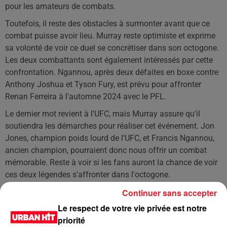
pour les amateurs de combats.
Toutefois, il reste des obstacles à surmonter avant que ce
combat puisse avoir lieu. Murray reste optimiste et exprime
sa volonté de voir ce duel se concrétiser dans son octogone.
Les deux combattants sont également intéressés par cette
confrontation. Ngannou, après deux défaites en boxe contre
Anthony Joshua et Tyson Fury, est prévu pour affronter
Renan Ferreira à l'automne 2024 avec le PFL.
Le dernier mot revient à l'UFC, mais Murray assure qu'il
soutiendra les démarches pour réaliser cet événement. Jon
Jones, champion poids lourd de l'UFC, et Francis Ngannou,
ancien champion, pourraient donc nous offrir un combat
mémorable. Reste à voir si les fans auront la chance de voir
ces deux légendes s'affronter dans l'octogone.
Continuer sans accepter
LES DERNIÈRES NEWS
Voir plus
Le respect de votre vie privée est notre
priorité
Jay-Z se bat contre la grand-mère