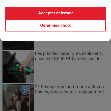
Accepter et fermer
Bouches-du-Rhône : les ossements
Gérer mes choix
de deux militaires disparus...
Les prix des carburants explosent :
gazole et SP95-E10 au-dessus de...
21 Savage rend hommage à Seven
Shirley, son « neveu » tragiquement...