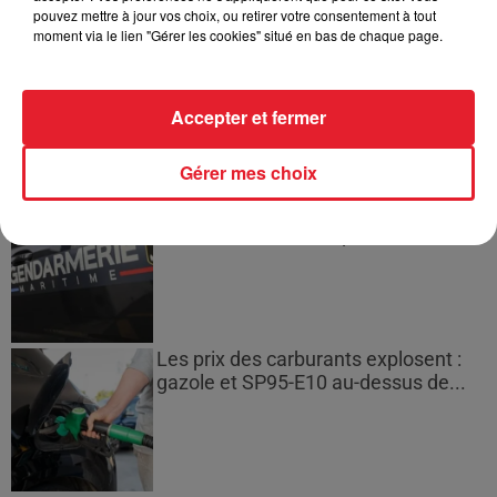
pouvez mettre à jour vos choix, ou retirer votre consentement à tout
moment via le lien "Gérer les cookies" situé en bas de chaque page.
Incendies en Gironde : encore
plusieurs semaines avant
l'extinction...
Accepter et fermer
Gérer mes choix
Bouches-du-Rhône : les ossements
de deux militaires disparus...
Les prix des carburants explosent :
gazole et SP95-E10 au-dessus de...