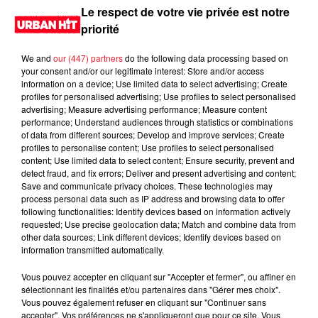
Le respect de votre vie privée est notre
priorité
LES DERNIÈRES NEWS
Voir plus
We and
our (447) partners
do the following data processing based on
your consent and/or our legitimate interest: Store and/or access
Jay-Z se bat contre la grand-mère
information on a device; Use limited data to select advertising; Create
d'un homme prétendant être son fils
profiles for personalised advertising; Use profiles to select personalised
advertising; Measure advertising performance; Measure content
performance; Understand audiences through statistics or combinations
of data from different sources; Develop and improve services; Create
profiles to personalise content; Use profiles to select personalised
content; Use limited data to select content; Ensure security, prevent and
Cassie met fin à une ex-escorte
detect fraud, and fix errors; Deliver and present advertising and content;
masculine dans sa bataille...
Save and communicate privacy choices. These technologies may
process personal data such as IP address and browsing data to offer
following functionalities: Identify devices based on information actively
requested; Use precise geolocation data; Match and combine data from
other data sources; Link different devices; Identify devices based on
information transmitted automatically.
Des vitres tombent de la tour
Vous pouvez accepter en cliquant sur "Accepter et fermer", ou affiner en
Montparnasse : des désaccords
sélectionnant les finalités et/ou partenaires dans "Gérer mes choix".
entre...
Vous pouvez également refuser en cliquant sur "Continuer sans
accepter". Vos préférences ne s'appliqueront que pour ce site. Vous