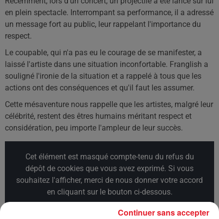
Récemment, lors d'un concert, un projectile a été lancé sur lui
en plein spectacle. Interrompant sa performance, il a adressé
un message fort au public, leur rappelant l'importance du
respect.
Le coupable, qui n'a pas eu le courage de se manifester, a
laissé l'artiste dans une situation inconfortable. Franglish a
souligné l'ironie de la situation et a rappelé à tous que les
actions ont des conséquences et qu'il faut les assumer.
Cette mésaventure nous rappelle que les artistes, malgré leur
célébrité, restent des êtres humains méritant respect et
considération, peu importe l'ampleur de leur succès.
Cet élément est masqué compte-tenu du refus du
dépôt de cookies que vous avez exprimé. Si vous
souhaitez l'afficher, merci de nous donner votre accord
en cliquant sur le bouton ci-dessous.
Continuer sans accepter
Afficher l'élément