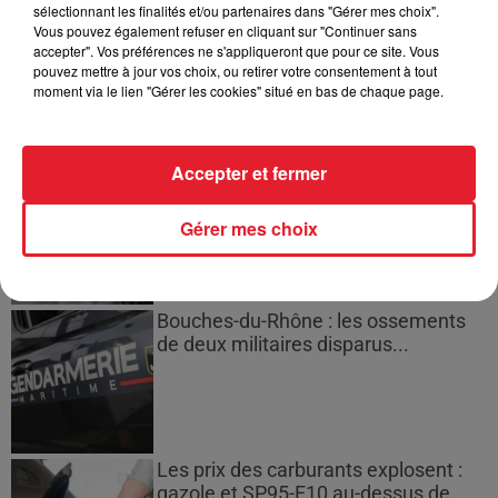
sélectionnant les finalités et/ou partenaires dans "Gérer mes choix".
Des vitres tombent de la tour
Vous pouvez également refuser en cliquant sur "Continuer sans
Montparnasse : des désaccords
accepter". Vos préférences ne s'appliqueront que pour ce site. Vous
pouvez mettre à jour vos choix, ou retirer votre consentement à tout
entre...
moment via le lien "Gérer les cookies" situé en bas de chaque page.
Accepter et fermer
Incendies en Gironde : encore
plusieurs semaines avant
l'extinction...
Gérer mes choix
Bouches-du-Rhône : les ossements
de deux militaires disparus...
Les prix des carburants explosent :
gazole et SP95-E10 au-dessus de...