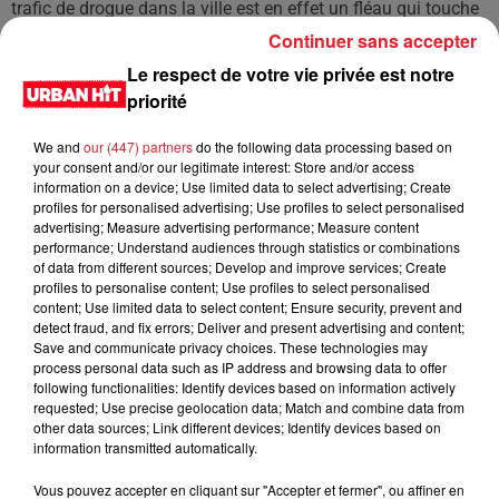
trafic de drogue dans la ville est en effet un fléau qui touche
de nombreux jeunes et qui a déjà causé la mort de plusieurs
Continuer sans accepter
personnes cette année. Il est urgent que des mesures
Le respect de votre vie privée est notre
concrètes soient prises pour mettre fin à cette violence et
priorité
pour protéger les citoyens de Marseille.
We and
our (447) partners
do the following data processing based on
LES DERNIÈRES NEWS
your consent and/or our legitimate interest: Store and/or access
Voir plus
information on a device; Use limited data to select advertising; Create
profiles for personalised advertising; Use profiles to select personalised
Jay-Z se bat contre la grand-mère
advertising; Measure advertising performance; Measure content
performance; Understand audiences through statistics or combinations
d'un homme prétendant être son fils
of data from different sources; Develop and improve services; Create
profiles to personalise content; Use profiles to select personalised
content; Use limited data to select content; Ensure security, prevent and
detect fraud, and fix errors; Deliver and present advertising and content;
Save and communicate privacy choices. These technologies may
process personal data such as IP address and browsing data to offer
Cassie met fin à une ex-escorte
following functionalities: Identify devices based on information actively
masculine dans sa bataille...
requested; Use precise geolocation data; Match and combine data from
other data sources; Link different devices; Identify devices based on
information transmitted automatically.
Vous pouvez accepter en cliquant sur "Accepter et fermer", ou affiner en