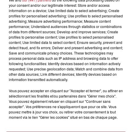
your consent and/or our legitimate interest: Store and/or access
information on a device; Use limited data to select advertising; Create
profiles for personalised advertising; Use profiles to select personalised
advertising; Measure advertising performance; Measure content
performance; Understand audiences through statistics or combinations
of data from different sources; Develop and improve services; Create
profiles to personalise content; Use profiles to select personalised
content; Use limited data to select content; Ensure security, prevent and
detect fraud, and fix errors; Deliver and present advertising and content;
Save and communicate privacy choices. These technologies may
process personal data such as IP address and browsing data to offer
following functionalities: Identify devices based on information actively
Une publication partagée par Solidays (@solidays)
requested; Use precise geolocation data; Match and combine data from
other data sources; Link different devices; Identify devices based on
information transmitted automatically.
Vous pouvez accepter en cliquant sur "Accepter et fermer", ou affiner en
sélectionnant les finalités et/ou partenaires dans "Gérer mes choix".
LES DERNIÈRES NEWS
Voir plus
Vous pouvez également refuser en cliquant sur "Continuer sans
accepter". Vos préférences ne s'appliqueront que pour ce site. Vous
pouvez mettre à jour vos choix, ou retirer votre consentement à tout
Jay-Z se bat contre la grand-mère
moment via le lien "Gérer les cookies" situé en bas de chaque page.
d'un homme prétendant être son fils