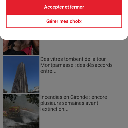
Accepter et fermer
Gérer mes choix
Cassie met fin à une ex-escorte
masculine dans sa bataille...
Des vitres tombent de la tour
Montparnasse : des désaccords
entre...
Incendies en Gironde : encore
plusieurs semaines avant
l'extinction...