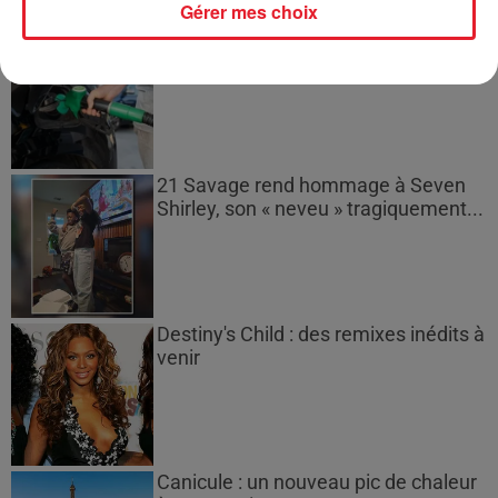
Gérer mes choix
Les prix des carburants explosent :
gazole et SP95-E10 au-dessus de...
21 Savage rend hommage à Seven
Shirley, son « neveu » tragiquement...
Destiny's Child : des remixes inédits à
venir
Canicule : un nouveau pic de chaleur