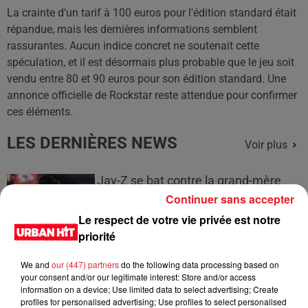
La crainte d'un tarif à 100 euros pour l'édition standard était
répandue, mais les dernières informations semblent
rassurantes. Aucun indice concret ne soutenait cette
spéculation, et il est désormais plus probable que le jeu soit
vendu entre 80 et 90 euros pour son édition standard. Une
annonce officielle de Rockstar reste attendue pour confirmer
ces éléments.
LES DERNIÈRES NEWS
Voir plus
Jay-Z se bat contre la grand-mère
d'un homme prétendant être son fils
Continuer sans accepter
Le respect de votre vie privée est notre
priorité
We and
our (447) partners
do the following data processing based on
Cassie met fin à une ex-escorte
your consent and/or our legitimate interest: Store and/or access
masculine dans sa bataille...
information on a device; Use limited data to select advertising; Create
profiles for personalised advertising; Use profiles to select personalised