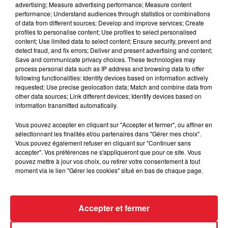
advertising; Measure advertising performance; Measure content
performance; Understand audiences through statistics or combinations
of data from different sources; Develop and improve services; Create
profiles to personalise content; Use profiles to select personalised
Des vitres tombent de la tour
content; Use limited data to select content; Ensure security, prevent and
detect fraud, and fix errors; Deliver and present advertising and content;
Montparnasse : des désaccords
Save and communicate privacy choices. These technologies may
entre...
process personal data such as IP address and browsing data to offer
following functionalities: Identify devices based on information actively
requested; Use precise geolocation data; Match and combine data from
other data sources; Link different devices; Identify devices based on
information transmitted automatically.
Incendies en Gironde : encore
plusieurs semaines avant
Vous pouvez accepter en cliquant sur "Accepter et fermer", ou affiner en
l'extinction...
sélectionnant les finalités et/ou partenaires dans "Gérer mes choix".
Vous pouvez également refuser en cliquant sur "Continuer sans
accepter". Vos préférences ne s'appliqueront que pour ce site. Vous
pouvez mettre à jour vos choix, ou retirer votre consentement à tout
moment via le lien "Gérer les cookies" situé en bas de chaque page.
Bouches-du-Rhône : les ossements
de deux militaires disparus...
Accepter et fermer