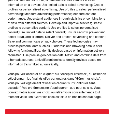
information on a device; Use limited data to select advertising; Create
profiles for personalised advertising; Use profiles to select personalised
Cassie met fin à une ex-escorte
advertising; Measure advertising performance; Measure content
masculine dans sa bataille...
performance; Understand audiences through statistics or combinations
of data from different sources; Develop and improve services; Create
profiles to personalise content; Use profiles to select personalised
content; Use limited data to select content; Ensure security, prevent and
detect fraud, and fix errors; Deliver and present advertising and content;
Save and communicate privacy choices. These technologies may
Des vitres tombent de la tour
process personal data such as IP address and browsing data to offer
Montparnasse : des désaccords
following functionalities: Identify devices based on information actively
entre...
requested; Use precise geolocation data; Match and combine data from
other data sources; Link different devices; Identify devices based on
information transmitted automatically.
Vous pouvez accepter en cliquant sur "Accepter et fermer", ou affiner en
Incendies en Gironde : encore
sélectionnant les finalités et/ou partenaires dans "Gérer mes choix".
plusieurs semaines avant
Vous pouvez également refuser en cliquant sur "Continuer sans
accepter". Vos préférences ne s'appliqueront que pour ce site. Vous
l'extinction...
pouvez mettre à jour vos choix, ou retirer votre consentement à tout
moment via le lien "Gérer les cookies" situé en bas de chaque page.
Bouches-du-Rhône : les ossements