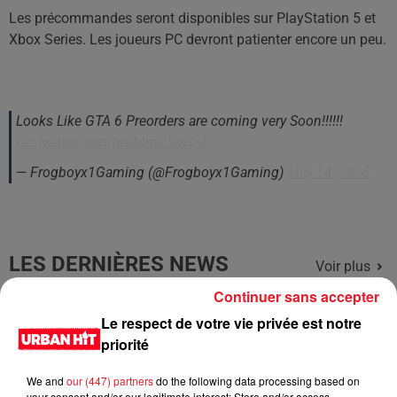
Les précommandes seront disponibles sur PlayStation 5 et
Xbox Series. Les joueurs PC devront patienter encore un peu.
Looks Like GTA 6 Preorders are coming very Soon!!!!!!
pic.twitter.com/hmMmX5avOJ
— Frogboyx1Gaming (@Frogboyx1Gaming)
May 14, 2026
LES DERNIÈRES NEWS
Voir plus
Continuer sans accepter
Jay-Z se bat contre la grand-mère
Le respect de votre vie privée est notre
d'un homme prétendant être son fils
priorité
We and
our (447) partners
do the following data processing based on
your consent and/or our legitimate interest: Store and/or access