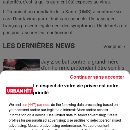
autorités, c'est là qu'ils auraient été exposés au virus.
L'Organisation mondiale de la Santé (OMS) a confirmé six
cas d'hantavirus parmi huit cas suspects. Un passager
français présente également des symptômes. Un décret a été
pris pour assurer leur confinement.
LES DERNIÈRES NEWS
Voir plus
Jay-Z se bat contre la grand-mère
d'un homme prétendant être son fils
Continuer sans accepter
Le respect de votre vie privée est notre
priorité
Cassie met fin à une ex-escorte
We and
our (447) partners
do the following data processing based on
masculine dans sa bataille...
your consent and/or our legitimate interest: Store and/or access
information on a device; Use limited data to select advertising; Create
profiles for personalised advertising; Use profiles to select personalised
advertising; Measure advertising performance; Measure content