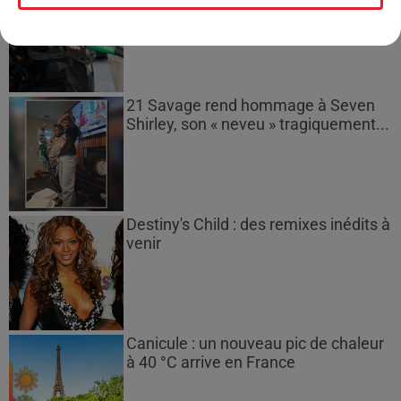
gazole et SP95-E10 au-dessus de...
21 Savage rend hommage à Seven
Shirley, son « neveu » tragiquement...
Destiny's Child : des remixes inédits à
venir
Canicule : un nouveau pic de chaleur
à 40 °C arrive en France