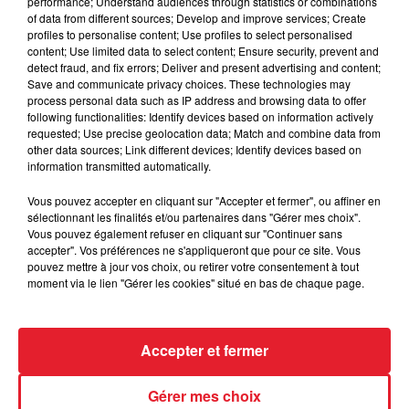
performance; Understand audiences through statistics or combinations
of data from different sources; Develop and improve services; Create
Des vitres tombent de la tour
profiles to personalise content; Use profiles to select personalised
Montparnasse : des désaccords
content; Use limited data to select content; Ensure security, prevent and
entre...
detect fraud, and fix errors; Deliver and present advertising and content;
Save and communicate privacy choices. These technologies may
process personal data such as IP address and browsing data to offer
following functionalities: Identify devices based on information actively
requested; Use precise geolocation data; Match and combine data from
other data sources; Link different devices; Identify devices based on
Incendies en Gironde : encore
information transmitted automatically.
plusieurs semaines avant
l'extinction...
Vous pouvez accepter en cliquant sur "Accepter et fermer", ou affiner en
sélectionnant les finalités et/ou partenaires dans "Gérer mes choix".
Vous pouvez également refuser en cliquant sur "Continuer sans
accepter". Vos préférences ne s'appliqueront que pour ce site. Vous
pouvez mettre à jour vos choix, ou retirer votre consentement à tout
Bouches-du-Rhône : les ossements
moment via le lien "Gérer les cookies" situé en bas de chaque page.
de deux militaires disparus...
Accepter et fermer
Gérer mes choix
Les prix des carburants explosent :