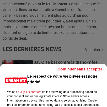
encapuchonné ouvrant le feu. Manteaux a souligné que les
violences liées au narcotrafic à Grenoble ont franchi un
palier. « Les individus ne tirent plus aujourd’hui pour
impressionner mais tirent pour tuer », a-t-il ajouté. En six
mois, dix hommes ont été tués par balles dans la région,
illustrant une guerre de territoires exacerbée autour des
points de deal.
LES DERNIÈRES NEWS
Voir plus
Jay-Z se bat contre la grand-mère
d'un homme prétendant être son fils
Continuer sans accepter
Le respect de votre vie privée est notre
priorité
We and
our (447) partners
do the following data processing based on
Cassie met fin à une ex-escorte
your consent and/or our legitimate interest: Store and/or access
masculine dans sa bataille...
information on a device; Use limited data to select advertising; Create
profiles for personalised advertising; Use profiles to select personalised