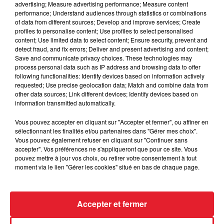
advertising; Measure advertising performance; Measure content
performance; Understand audiences through statistics or combinations
of data from different sources; Develop and improve services; Create
profiles to personalise content; Use profiles to select personalised
Des vitres tombent de la tour
content; Use limited data to select content; Ensure security, prevent and
detect fraud, and fix errors; Deliver and present advertising and content;
Montparnasse : des désaccords
Save and communicate privacy choices. These technologies may
entre...
process personal data such as IP address and browsing data to offer
following functionalities: Identify devices based on information actively
requested; Use precise geolocation data; Match and combine data from
other data sources; Link different devices; Identify devices based on
information transmitted automatically.
Incendies en Gironde : encore
plusieurs semaines avant
Vous pouvez accepter en cliquant sur "Accepter et fermer", ou affiner en
l'extinction...
sélectionnant les finalités et/ou partenaires dans "Gérer mes choix".
Vous pouvez également refuser en cliquant sur "Continuer sans
accepter". Vos préférences ne s'appliqueront que pour ce site. Vous
pouvez mettre à jour vos choix, ou retirer votre consentement à tout
moment via le lien "Gérer les cookies" situé en bas de chaque page.
Bouches-du-Rhône : les ossements
de deux militaires disparus...
Accepter et fermer