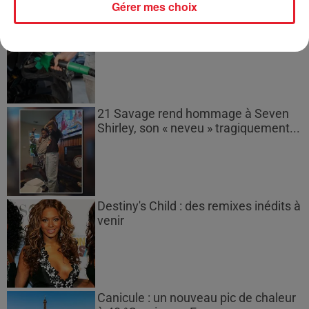
Gérer mes choix
Les prix des carburants explosent :
gazole et SP95-E10 au-dessus de...
21 Savage rend hommage à Seven
Shirley, son « neveu » tragiquement...
Destiny's Child : des remixes inédits à
venir
Canicule : un nouveau pic de chaleur