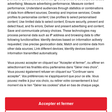
advertising; Measure advertising performance; Measure content
performance; Understand audiences through statistics or combinations
of data from different sources; Develop and improve services; Create
profiles to personalise content; Use profiles to select personalised
content; Use limited data to select content; Ensure security, prevent and
Des vitres tombent de la tour
detect fraud, and fix errors; Deliver and present advertising and content;
Montparnasse : des désaccords
Save and communicate privacy choices. These technologies may
entre...
process personal data such as IP address and browsing data to offer
following functionalities: Identify devices based on information actively
requested; Use precise geolocation data; Match and combine data from
other data sources; Link different devices; Identify devices based on
information transmitted automatically.
Incendies en Gironde : encore
plusieurs semaines avant
Vous pouvez accepter en cliquant sur "Accepter et fermer", ou affiner en
l'extinction...
sélectionnant les finalités et/ou partenaires dans "Gérer mes choix".
Vous pouvez également refuser en cliquant sur "Continuer sans
accepter". Vos préférences ne s'appliqueront que pour ce site. Vous
pouvez mettre à jour vos choix, ou retirer votre consentement à tout
moment via le lien "Gérer les cookies" situé en bas de chaque page.
Bouches-du-Rhône : les ossements
de deux militaires disparus...
Accepter et fermer