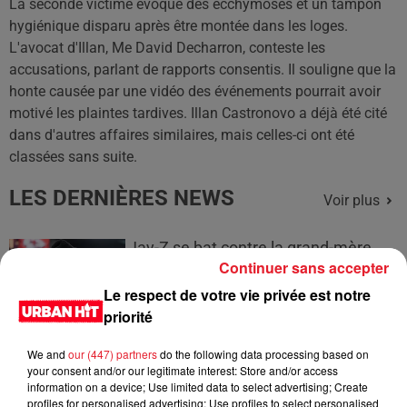
La seconde victime évoque des ecchymoses et un tampon
hygiénique disparu après être montée dans les loges.
L'avocat d'Illan, Me David Decharron, conteste les
accusations, parlant de rapports consentis. Il souligne que la
honte causée par une vidéo des événements pourrait avoir
motivé les plaintes tardives. Illan Castronovo a déjà été cité
dans d'autres affaires similaires, mais celles-ci ont été
classées sans suite.
LES DERNIÈRES NEWS
Voir plus
Jay-Z se bat contre la grand-mère
Continuer sans accepter
d'un homme prétendant être son fils
Le respect de votre vie privée est notre
priorité
We and
our (447) partners
do the following data processing based on
Cassie met fin à une ex-escorte
your consent and/or our legitimate interest: Store and/or access
information on a device; Use limited data to select advertising; Create
masculine dans sa bataille...
profiles for personalised advertising; Use profiles to select personalised