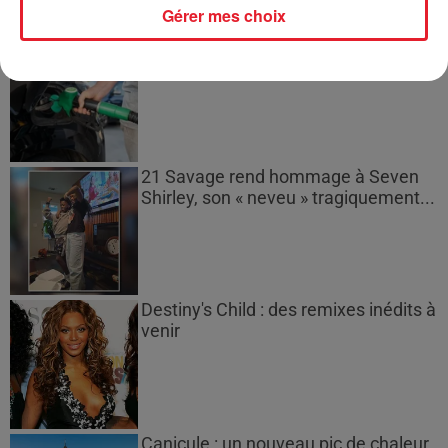
Gérer mes choix
Les prix des carburants explosent :
gazole et SP95-E10 au-dessus de...
21 Savage rend hommage à Seven
Shirley, son « neveu » tragiquement...
Destiny's Child : des remixes inédits à
venir
Canicule : un nouveau pic de chaleur