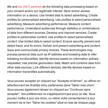
d'un homme prétendant être son fils
We and
our (447) partners
do the following data processing based on
your consent and/or our legitimate interest: Store and/or access
information on a device; Use limited data to select advertising; Create
profiles for personalised advertising; Use profiles to select personalised
advertising; Measure advertising performance; Measure content
performance; Understand audiences through statistics or combinations
Cassie met fin à une ex-escorte
of data from different sources; Develop and improve services; Create
masculine dans sa bataille...
profiles to personalise content; Use profiles to select personalised
content; Use limited data to select content; Ensure security, prevent and
detect fraud, and fix errors; Deliver and present advertising and content;
Save and communicate privacy choices. These technologies may
process personal data such as IP address and browsing data to offer
following functionalities: Identify devices based on information actively
Des vitres tombent de la tour
requested; Use precise geolocation data; Match and combine data from
other data sources; Link different devices; Identify devices based on
Montparnasse : des désaccords
information transmitted automatically.
entre...
Vous pouvez accepter en cliquant sur "Accepter et fermer", ou affiner en
sélectionnant les finalités et/ou partenaires dans "Gérer mes choix".
Vous pouvez également refuser en cliquant sur "Continuer sans
accepter". Vos préférences ne s'appliqueront que pour ce site. Vous
Incendies en Gironde : encore
pouvez mettre à jour vos choix, ou retirer votre consentement à tout
plusieurs semaines avant
moment via le lien "Gérer les cookies" situé en bas de chaque page.
l'extinction...