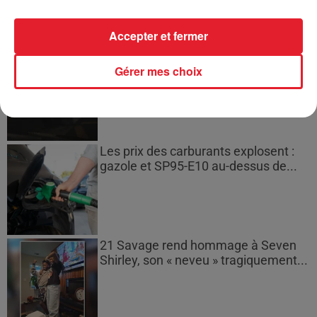
Accepter et fermer
Bouches-du-Rhône : les ossements
Gérer mes choix
de deux militaires disparus...
Les prix des carburants explosent :
gazole et SP95-E10 au-dessus de...
21 Savage rend hommage à Seven
Shirley, son « neveu » tragiquement...