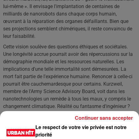
lui-même ». Il envisage l'implantation de centaines de
milliards de nanorobots dans chaque corps humain,
œuvrant à la réparation des organes défaillants. Bien que
ses projections semblent chimériques, il reste convaincu de
leur faisabilité.
Cette vision soulève des questions éthiques et sociétales.
Une longévité accrue pourrait avoir des répercussions sur la
démographie mondiale et les ressources naturelles. Les
implications d'une telle immortalité sont démesurées. La
mort fait partie de l'expérience humaine. Renoncer à celle-ci
pourrait être cauchemardesque pour certains. Kurzweil,
membre de l'Army Science Advisory Board, voit dans les
nanotechnologies un remède à tous les maux, y compris le
changement climatique. Réalité ou fantasme d'ingénieur ?
Continuer sans accepter
LES DERNIÈRES NEWS
Voir plus
Le respect de votre vie privée est notre
priorité
Jay-Z se bat contre la grand-mère