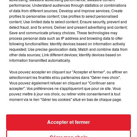
performance; Understand audiences through statistics or combinations
of data from different sources; Develop and improve services; Create
profiles to personalise content; Use profiles to select personalised
Des vitres tombent de la tour
content; Use limited data to select content; Ensure security, prevent and
Montparnasse : des désaccords
detect fraud, and fix errors; Deliver and present advertising and content;
entre...
Save and communicate privacy choices. These technologies may
process personal data such as IP address and browsing data to offer
following functionalities: Identify devices based on information actively
requested; Use precise geolocation data; Match and combine data from
other data sources; Link different devices; Identify devices based on
Incendies en Gironde : encore
information transmitted automatically.
plusieurs semaines avant
Vous pouvez accepter en cliquant sur "Accepter et fermer", ou affiner en
l'extinction...
sélectionnant les finalités et/ou partenaires dans "Gérer mes choix".
Vous pouvez également refuser en cliquant sur "Continuer sans
accepter". Vos préférences ne s'appliqueront que pour ce site. Vous
pouvez mettre à jour vos choix, ou retirer votre consentement à tout
moment via le lien "Gérer les cookies" situé en bas de chaque page.
Bouches-du-Rhône : les ossements
de deux militaires disparus...
Accepter et fermer