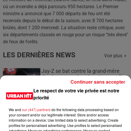
où un incendie a déjà parcouru 950 hectares. Le Premier
ministre a annoncé que 7 000 départs de feu ont été
recensés depuis le début de la saison, avec 8 700 hectares
brûlés, dont 1 200 mercredi. La situation reste critique, avec
six départements classés en rouge pour un risque "très élevé"
de feux de forêts.
LES DERNIÈRES NEWS
Voir plus
Jay-Z se bat contre la grand-mère
d'un homme prétendant être son fils
Continuer sans accepter
Le respect de votre vie privée est notre
priorité
We and
our (447) partners
do the following data processing based on
Cassie met fin à une ex-escorte
your consent and/or our legitimate interest: Store and/or access
masculine dans sa bataille...
information on a device; Use limited data to select advertising; Create
profiles for personalised advertising; Use profiles to select personalised
advertising; Measure advertising performance; Measure content