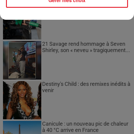
Gérer mes choix
Les prix des carburants explosent :
gazole et SP95-E10 au-dessus de...
21 Savage rend hommage à Seven
Shirley, son « neveu » tragiquement...
Destiny's Child : des remixes inédits à
venir
Canicule : un nouveau pic de chaleur
à 40 °C arrive en France