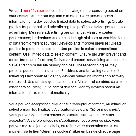
Jay-Z se bat contre la grand-mère
d'un homme prétendant être son fils
We and
our (447) partners
do the following data processing based on
your consent and/or our legitimate interest: Store and/or access
information on a device; Use limited data to select advertising; Create
profiles for personalised advertising; Use profiles to select personalised
advertising; Measure advertising performance; Measure content
performance; Understand audiences through statistics or combinations
Cassie met fin à une ex-escorte
of data from different sources; Develop and improve services; Create
profiles to personalise content; Use profiles to select personalised
masculine dans sa bataille...
content; Use limited data to select content; Ensure security, prevent and
detect fraud, and fix errors; Deliver and present advertising and content;
Save and communicate privacy choices. These technologies may
process personal data such as IP address and browsing data to offer
following functionalities: Identify devices based on information actively
requested; Use precise geolocation data; Match and combine data from
Des vitres tombent de la tour
other data sources; Link different devices; Identify devices based on
Montparnasse : des désaccords
information transmitted automatically.
entre...
Vous pouvez accepter en cliquant sur "Accepter et fermer", ou affiner en
sélectionnant les finalités et/ou partenaires dans "Gérer mes choix".
Vous pouvez également refuser en cliquant sur "Continuer sans
accepter". Vos préférences ne s'appliqueront que pour ce site. Vous
Incendies en Gironde : encore
pouvez mettre à jour vos choix, ou retirer votre consentement à tout
plusieurs semaines avant
moment via le lien "Gérer les cookies" situé en bas de chaque page.