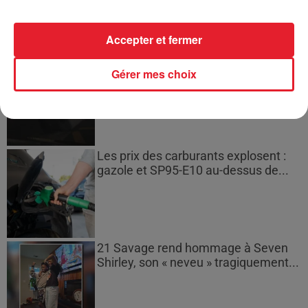
l'extinction...
Accepter et fermer
Bouches-du-Rhône : les ossements
Gérer mes choix
de deux militaires disparus...
Les prix des carburants explosent :
gazole et SP95-E10 au-dessus de...
21 Savage rend hommage à Seven
Shirley, son « neveu » tragiquement...