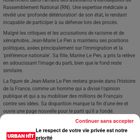
Rassemblement National (RN). Une expertise médicale a
révélé une 'profonde détérioration' de son état, le rendant
incapable de participer à sa défense lors des procès.
Malgré les critiques et les accusations de racisme et de
xénophobie, Jean-Marie Le Pen a maintenu ses positions
politiques, axées principalement sur l'immigration et la
'préférence nationale'. Sa fille, Marine Le Pen, a pris la relève
en adoucissant l'image du parti, bien que le fond reste
similaire.
La figure de Jean-Marie Le Pen restera gravée dans l'histoire
de la France, comme un homme qui a divisé l'opinion
publique et qui a su mobiliser des millions de Français
contre ses idées. Sa disparition marque la fin d'une ère et
ouvre une page nouvelle pour le parti qu'il a fondé.
Continuer sans accepter
LES DERNIÈRES NEWS
Voir plus
Le respect de votre vie privée est notre
priorité