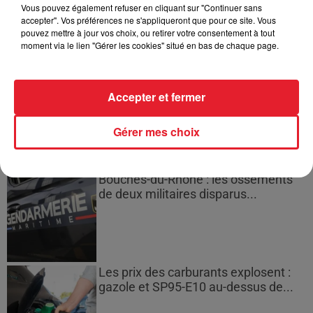
Montparnasse : des désaccords
Vous pouvez également refuser en cliquant sur "Continuer sans
accepter". Vos préférences ne s'appliqueront que pour ce site. Vous
entre...
pouvez mettre à jour vos choix, ou retirer votre consentement à tout
moment via le lien "Gérer les cookies" situé en bas de chaque page.
Incendies en Gironde : encore
Accepter et fermer
plusieurs semaines avant
l'extinction...
Gérer mes choix
Bouches-du-Rhône : les ossements
de deux militaires disparus...
Les prix des carburants explosent :
gazole et SP95-E10 au-dessus de...