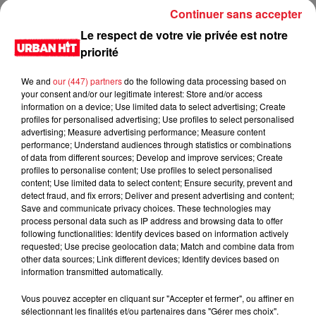
Continuer sans accepter
Jones, connu pour son talent et son charisme, saura sans
doute faire de ce retour un moment inoubliable pour le sport
Le respect de votre vie privée est notre
de combat.
priorité
LES DERNIÈRES NEWS
We and
our (447) partners
do the following data processing based on
Voir plus
your consent and/or our legitimate interest: Store and/or access
information on a device; Use limited data to select advertising; Create
profiles for personalised advertising; Use profiles to select personalised
Jay-Z se bat contre la grand-mère
advertising; Measure advertising performance; Measure content
d'un homme prétendant être son fils
performance; Understand audiences through statistics or combinations
of data from different sources; Develop and improve services; Create
profiles to personalise content; Use profiles to select personalised
content; Use limited data to select content; Ensure security, prevent and
detect fraud, and fix errors; Deliver and present advertising and content;
Save and communicate privacy choices. These technologies may
Cassie met fin à une ex-escorte
process personal data such as IP address and browsing data to offer
masculine dans sa bataille...
following functionalities: Identify devices based on information actively
requested; Use precise geolocation data; Match and combine data from
other data sources; Link different devices; Identify devices based on
information transmitted automatically.
Vous pouvez accepter en cliquant sur "Accepter et fermer", ou affiner en
Des vitres tombent de la tour
sélectionnant les finalités et/ou partenaires dans "Gérer mes choix".