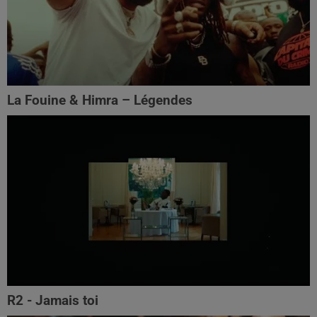
La Fouine & Himra – Légendes
R2 - Jamais toi