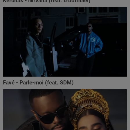
Kerchak - Nirvana (feat. ‪l2bofficiel‬)
Favé - Parle-moi (feat. SDM)