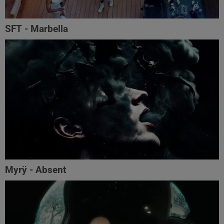
SFT - Marbella
Myrÿ - Absent