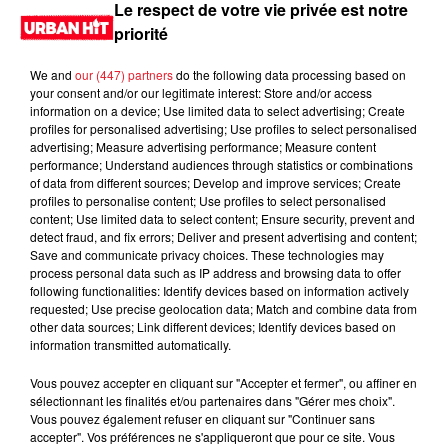
Le respect de votre vie privée est notre
LES DERNIÈRES NEWS
priorité
Voir plus
We and
our (447) partners
do the following data processing based on
Jay-Z se bat contre la grand-mère
your consent and/or our legitimate interest: Store and/or access
d'un homme prétendant être son fils
information on a device; Use limited data to select advertising; Create
profiles for personalised advertising; Use profiles to select personalised
advertising; Measure advertising performance; Measure content
performance; Understand audiences through statistics or combinations
of data from different sources; Develop and improve services; Create
profiles to personalise content; Use profiles to select personalised
content; Use limited data to select content; Ensure security, prevent and
Cassie met fin à une ex-escorte
detect fraud, and fix errors; Deliver and present advertising and content;
masculine dans sa bataille...
Save and communicate privacy choices. These technologies may
process personal data such as IP address and browsing data to offer
following functionalities: Identify devices based on information actively
requested; Use precise geolocation data; Match and combine data from
other data sources; Link different devices; Identify devices based on
information transmitted automatically.
Des vitres tombent de la tour
Montparnasse : des désaccords
Vous pouvez accepter en cliquant sur "Accepter et fermer", ou affiner en
entre...
sélectionnant les finalités et/ou partenaires dans "Gérer mes choix".
Vous pouvez également refuser en cliquant sur "Continuer sans
accepter". Vos préférences ne s'appliqueront que pour ce site. Vous