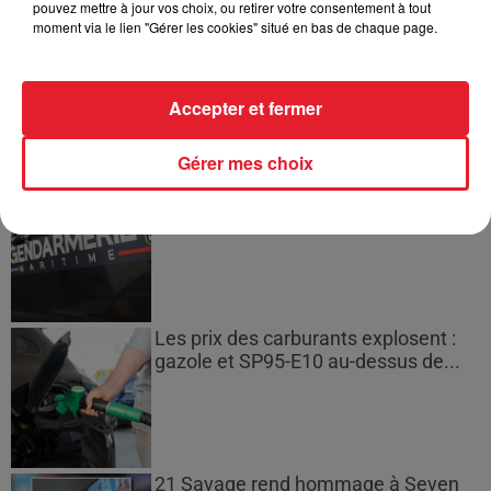
pouvez mettre à jour vos choix, ou retirer votre consentement à tout
moment via le lien "Gérer les cookies" situé en bas de chaque page.
Incendies en Gironde : encore
plusieurs semaines avant
l'extinction...
Accepter et fermer
Gérer mes choix
Bouches-du-Rhône : les ossements
de deux militaires disparus...
Les prix des carburants explosent :
gazole et SP95-E10 au-dessus de...
21 Savage rend hommage à Seven