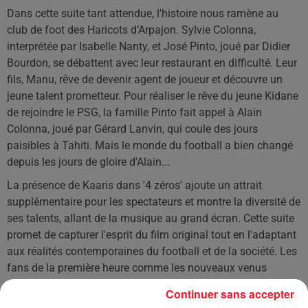
Dans cette suite tant attendue, l'histoire nous ramène au
club de foot des Haricots d’Arpajon. Sylvie Colonna,
interprétée par Isabelle Nanty, et José Pinto, joué par Didier
Bourdon, se débattent avec leur restaurant en difficulté. Leur
fils, Manu, rêve de devenir agent de joueur et découvre un
jeune talent prometteur. Pour réaliser le rêve du jeune Kidane
de rejoindre le PSG, la famille Pinto fait appel à Alain
Colonna, joué par Gérard Lanvin, qui coule des jours
paisibles à Tahiti. Mais le monde du football a bien changé
depuis les jours de gloire d'Alain...
La présence de Kaaris dans '4 zéros' ajoute un attrait
supplémentaire pour les spectateurs et montre la diversité de
ses talents, allant de la musique au grand écran. Cette suite
promet de capturer l'esprit du film original tout en l'adaptant
aux réalités contemporaines du football et de la société. Les
fans de la première heure comme les nouveaux venus
devraient trouver leur compte dans cette comédie qui mêle
Continuer sans accepter
sport, rêves et humour.