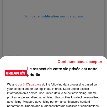
Voir cette publication sur Instagram
Continuer sans accepter
Le respect de votre vie privée est notre
priorité
We and
our (447) partners
do the following data processing based on
your consent and/or our legitimate interest: Store and/or access
information on a device; Use limited data to select advertising; Create
profiles for personalised advertising; Use profiles to select personalised
advertising; Measure advertising performance; Measure content
Une publication partagée par KALASH (@kalash972)
performance; Understand audiences through statistics or combinations