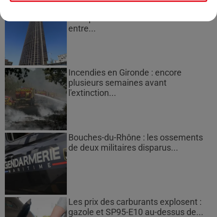
Des vitres tombent de la tour
Montparnasse : des désaccords
entre...
Incendies en Gironde : encore
plusieurs semaines avant
l'extinction...
Bouches-du-Rhône : les ossements
de deux militaires disparus...
Les prix des carburants explosent :
gazole et SP95-E10 au-dessus de...