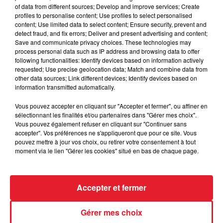
of data from different sources; Develop and improve services; Create
profiles to personalise content; Use profiles to select personalised
content; Use limited data to select content; Ensure security, prevent and
detect fraud, and fix errors; Deliver and present advertising and content;
Save and communicate privacy choices. These technologies may
process personal data such as IP address and browsing data to offer
following functionalities: Identify devices based on information actively
LES DERNIÈRES NEWS
requested; Use precise geolocation data; Match and combine data from
Voir plus
other data sources; Link different devices; Identify devices based on
information transmitted automatically.
Jay-Z se bat contre la grand-mère
Vous pouvez accepter en cliquant sur "Accepter et fermer", ou affiner en
d'un homme prétendant être son fils
sélectionnant les finalités et/ou partenaires dans "Gérer mes choix".
Vous pouvez également refuser en cliquant sur "Continuer sans
accepter". Vos préférences ne s'appliqueront que pour ce site. Vous
pouvez mettre à jour vos choix, ou retirer votre consentement à tout
moment via le lien "Gérer les cookies" situé en bas de chaque page.
Cassie met fin à une ex-escorte
masculine dans sa bataille...
Accepter et fermer
Gérer mes choix