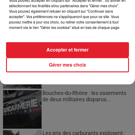
Vous pouvez accepter en cliquant sur "Accepter et fermer", ou affiner en
sélectionnant les finalités et/ou partenaires dans "Gérer mes choix".
Vous pouvez également refuser en cliquant sur "Continuer sans
Des vitres tombent de la tour
accepter". Vos préférences ne s'appliqueront que pour ce site. Vous
Montparnasse : des désaccords
pouvez mettre à jour vos choix, ou retirer votre consentement à tout
entre...
moment via le lien "Gérer les cookies" situé en bas de chaque page.
Accepter et fermer
Incendies en Gironde : encore
plusieurs semaines avant
Gérer mes choix
l'extinction...
Bouches-du-Rhône : les ossements
de deux militaires disparus...
Les prix des carburants explosent :