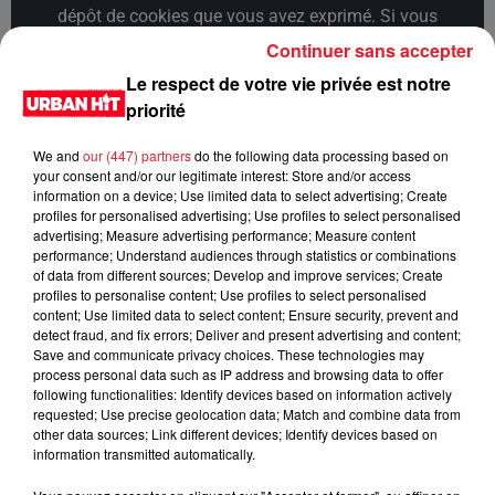
dépôt de cookies que vous avez exprimé. Si vous
souhaitez l'afficher, merci de nous donner votre accord
Continuer sans accepter
en cliquant sur le bouton ci-dessous.
Le respect de votre vie privée est notre
priorité
Afficher l'élément
We and
our (447) partners
do the following data processing based on
your consent and/or our legitimate interest: Store and/or access
LES DERNIÈRES NEWS
Voir plus
information on a device; Use limited data to select advertising; Create
profiles for personalised advertising; Use profiles to select personalised
advertising; Measure advertising performance; Measure content
Jay-Z se bat contre la grand-mère
performance; Understand audiences through statistics or combinations
d'un homme prétendant être son fils
of data from different sources; Develop and improve services; Create
profiles to personalise content; Use profiles to select personalised
content; Use limited data to select content; Ensure security, prevent and
detect fraud, and fix errors; Deliver and present advertising and content;
Save and communicate privacy choices. These technologies may
process personal data such as IP address and browsing data to offer
Cassie met fin à une ex-escorte
following functionalities: Identify devices based on information actively
requested; Use precise geolocation data; Match and combine data from
masculine dans sa bataille...
other data sources; Link different devices; Identify devices based on
information transmitted automatically.