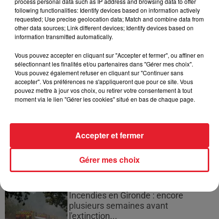
process personal data such as IP address and browsing data to offer
d'un homme prétendant être son fils
following functionalities: Identify devices based on information actively
requested; Use precise geolocation data; Match and combine data from
other data sources; Link different devices; Identify devices based on
information transmitted automatically.
Vous pouvez accepter en cliquant sur "Accepter et fermer", ou affiner en
sélectionnant les finalités et/ou partenaires dans "Gérer mes choix".
Cassie met fin à une ex-escorte
Vous pouvez également refuser en cliquant sur "Continuer sans
masculine dans sa bataille...
accepter". Vos préférences ne s'appliqueront que pour ce site. Vous
pouvez mettre à jour vos choix, ou retirer votre consentement à tout
moment via le lien "Gérer les cookies" situé en bas de chaque page.
Des vitres tombent de la tour
Accepter et fermer
Montparnasse : des désaccords
entre...
Gérer mes choix
Incendies en Gironde : encore
plusieurs semaines avant
l'extinction...