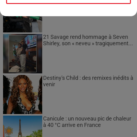
gazole et SP95-E10 au-dessus de...
21 Savage rend hommage à Seven
Shirley, son « neveu » tragiquement...
Destiny's Child : des remixes inédits à
venir
Canicule : un nouveau pic de chaleur
à 40 °C arrive en France