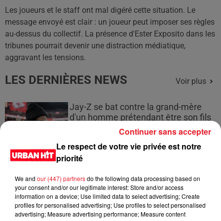
Les joueurs et le staff ont mal digéré cette situation. Le
message envoyé est clair : un joueur peut imposer ses règles
au-dessus du collectif. La présence d'Ester Exposito dans les
tribunes pourrait devenir une distraction médiatique,
aggravant les tensions.
LES DERNIÈRES NEWS
Voir plus
Jay-Z se bat contre la grand-mère
d'un homme prétendant être son fils
Continuer sans accepter
Le respect de votre vie privée est notre
priorité
Cassie met fin à une ex-escorte
We and
our (447) partners
do the following data processing based on
masculine dans sa bataille...
your consent and/or our legitimate interest: Store and/or access
information on a device; Use limited data to select advertising; Create
profiles for personalised advertising; Use profiles to select personalised
advertising; Measure advertising performance; Measure content