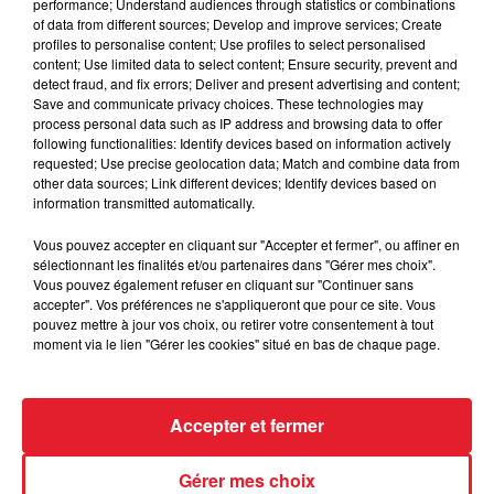
performance; Understand audiences through statistics or combinations
of data from different sources; Develop and improve services; Create
Des vitres tombent de la tour
profiles to personalise content; Use profiles to select personalised
Montparnasse : des désaccords
content; Use limited data to select content; Ensure security, prevent and
detect fraud, and fix errors; Deliver and present advertising and content;
entre...
Save and communicate privacy choices. These technologies may
process personal data such as IP address and browsing data to offer
following functionalities: Identify devices based on information actively
requested; Use precise geolocation data; Match and combine data from
other data sources; Link different devices; Identify devices based on
Incendies en Gironde : encore
information transmitted automatically.
plusieurs semaines avant
l'extinction...
Vous pouvez accepter en cliquant sur "Accepter et fermer", ou affiner en
sélectionnant les finalités et/ou partenaires dans "Gérer mes choix".
Vous pouvez également refuser en cliquant sur "Continuer sans
accepter". Vos préférences ne s'appliqueront que pour ce site. Vous
pouvez mettre à jour vos choix, ou retirer votre consentement à tout
Bouches-du-Rhône : les ossements
moment via le lien "Gérer les cookies" situé en bas de chaque page.
de deux militaires disparus...
Accepter et fermer
Gérer mes choix
Les prix des carburants explosent :