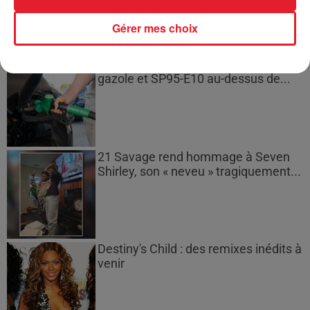
Gérer mes choix
Les prix des carburants explosent :
gazole et SP95-E10 au-dessus de...
21 Savage rend hommage à Seven
Shirley, son « neveu » tragiquement...
Destiny's Child : des remixes inédits à
venir