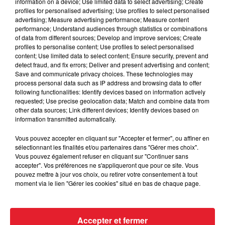
information on a device; Use limited data to select advertising; Create
Cassie met fin à une ex-escorte
profiles for personalised advertising; Use profiles to select personalised
masculine dans sa bataille...
advertising; Measure advertising performance; Measure content
performance; Understand audiences through statistics or combinations
of data from different sources; Develop and improve services; Create
profiles to personalise content; Use profiles to select personalised
content; Use limited data to select content; Ensure security, prevent and
detect fraud, and fix errors; Deliver and present advertising and content;
Des vitres tombent de la tour
Save and communicate privacy choices. These technologies may
Montparnasse : des désaccords
process personal data such as IP address and browsing data to offer
entre...
following functionalities: Identify devices based on information actively
requested; Use precise geolocation data; Match and combine data from
other data sources; Link different devices; Identify devices based on
information transmitted automatically.
Incendies en Gironde : encore
Vous pouvez accepter en cliquant sur "Accepter et fermer", ou affiner en
sélectionnant les finalités et/ou partenaires dans "Gérer mes choix".
plusieurs semaines avant
Vous pouvez également refuser en cliquant sur "Continuer sans
l'extinction...
accepter". Vos préférences ne s'appliqueront que pour ce site. Vous
pouvez mettre à jour vos choix, ou retirer votre consentement à tout
moment via le lien "Gérer les cookies" situé en bas de chaque page.
Bouches-du-Rhône : les ossements
de deux militaires disparus...
Accepter et fermer