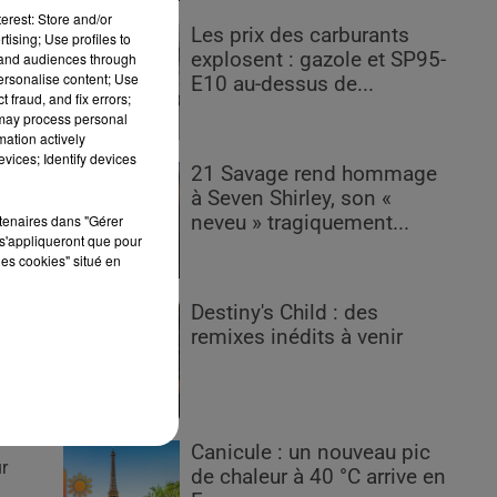
erest: Store and/or
Les prix des carburants
tising; Use profiles to
explosent : gazole et SP95-
tand audiences through
personalise content; Use
E10 au-dessus de...
 fraud, and fix errors;
 may process personal
mation actively
vices; Identify devices
21 Savage rend hommage
rs.
à Seven Shirley, son «
rtenaires dans "Gérer
neveu » tragiquement...
 un
s'appliqueront que pour
les cookies" situé en
Destiny's Child : des
remixes inédits à venir
e
Canicule : un nouveau pic
ur
de chaleur à 40 °C arrive en