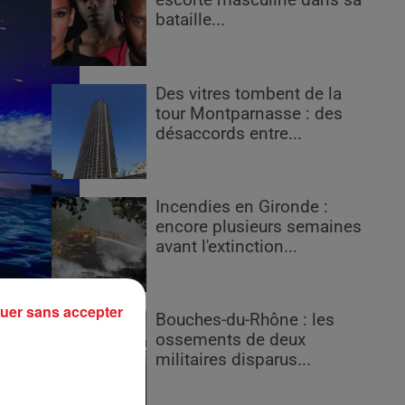
escorte masculine dans sa
bataille...
Des vitres tombent de la
tour Montparnasse : des
désaccords entre...
Incendies en Gironde :
encore plusieurs semaines
avant l'extinction...
uer sans accepter
Bouches-du-Rhône : les
ossements de deux
militaires disparus...