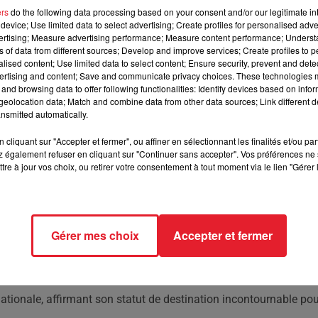
ers
do the following data processing based on your consent and/or our legitimate int
device; Use limited data to select advertising; Create profiles for personalised adver
x prix de meilleur parc aquatique au monde pour son
vertising; Measure advertising performance; Measure content performance; Unders
ns of data from different sources; Develop and improve services; Create profiles to 
alised content; Use limited data to select content; Ensure security, prevent and detect
ertising and content; Save and communicate privacy choices. These technologies
and browsing data to offer following functionalities: Identify devices based on infor
tiers, vient de recevoir une distinction majeure dans l'industrie
eolocation data; Match and combine data from other data sources; Link different de
ique au monde. Ce prix, décerné par la Themed Entertainment
nsmitted automatically.
naît les innovations et l'excellence dans l'expérience des visiteu
cliquant sur "Accepter et fermer", ou affiner en sélectionnant les finalités et/ou pa
le, offrant aux visiteurs une expérience aquatique inédite avec
 également refuser en cliquant sur "Continuer sans accepter". Vos préférences ne 
 Un investissement de 60 millions d'euros a été réalisé pour ce
tre à jour vos choix, ou retirer votre consentement à tout moment via le lien "Gérer 
du Futuroscope, incluant également de nouveaux hôtels et
e en mars à Los Angeles. Elle confirme la réputation du parc d
Gérer mes choix
Accepter et fermer
appelons que l'attraction Chasseurs de tornades du Futuroscope
monde en 2023. D'autres parcs européens, comme Europa-Park en
eurs nouveautés.
nationale, affirmant son statut de destination incontournable po