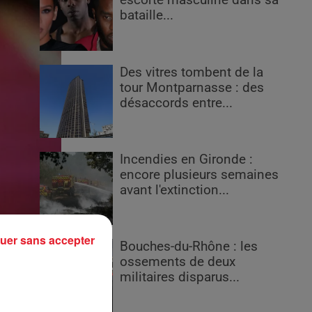
escorte masculine dans sa
bataille...
Des vitres tombent de la
tour Montparnasse : des
désaccords entre...
Incendies en Gironde :
encore plusieurs semaines
avant l'extinction...
uer sans accepter
Bouches-du-Rhône : les
ossements de deux
militaires disparus...