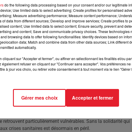
ers
do the following data processing based on your consent and/or our legitimate int
device; Use limited data to select advertising; Create profiles for personalised adver
a démantelé un accord international essentiel à la santé
vertising; Measure advertising performance; Measure content performance; Unders
lation.
ns of data from different sources; Develop and improve services; Create profiles to 
alised content; Use limited data to select content; Ensure security, prevent and detect
ertising and content; Save and communicate privacy choices. These technologies
and browsing data to offer following functionalities: Identify devices based on infor
 pour construire un système de santé publique solide et
eolocation data; Match and combine data from other data sources; Link different de
n président américain Donald Trump a déconstruit ce qui avait p
nsmitted automatically.
cussions considérables, laissant entrevoir un monde de plus en
des soins de santé adéquats.
cliquant sur "Accepter et fermer", ou affiner en sélectionnant les finalités et/ou pa
 également refuser en cliquant sur "Continuer sans accepter". Vos préférences ne 
rnationale en matière de santé, permettant aux nations de travaill
tre à jour vos choix, ou retirer votre consentement à tout moment via le lien "Gérer 
en-être. Mais sous la gouvernance de Trump, les États-Unis, un
nces avec cet engagement commun. Cette décision a non seulement
également fragilisé la préparation mondiale face aux futures
Gérer mes choix
Accepter et fermer
ences immédiates. Des programmes de vaccination aux initiative
e a été ébranlée. Les pays en développement, qui dépendaient
e retrouvent particulièrement vulnérables. Sans la solidarité qui
aux crises sanitaires est désormais en péril.