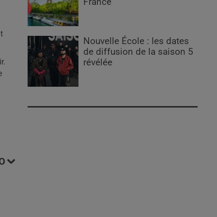
France
t
Nouvelle École : les dates
de diffusion de la saison 5
r.
révélée
e
O