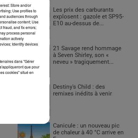
erest: Store and/or
Les prix des carburants
tising; Use profiles to
explosent : gazole et SP95-
tand audiences through
personalise content; Use
E10 au-dessus de...
 fraud, and fix errors;
 may process personal
mation actively
vices; Identify devices
ris
21 Savage rend hommage
à Seven Shirley, son «
rtenaires dans "Gérer
neveu » tragiquement...
s'appliqueront que pour
er
les cookies" situé en
Destiny's Child : des
remixes inédits à venir
s
Canicule : un nouveau pic
de chaleur à 40 °C arrive en