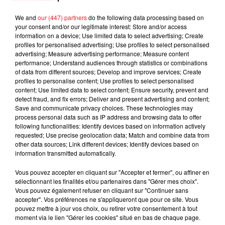
collaborations, les drops de la marque n'ont plus la
We and
our (447) partners
do the following data processing based on
résonance qu'ils avaient autrefois. Supreme doit maintenant
your consent and/or our legitimate interest: Store and/or access
faire face à une concurrence accrue des nouveaux créateurs
information on a device; Use limited data to select advertising; Create
et marques émergentes.
profiles for personalised advertising; Use profiles to select personalised
advertising; Measure advertising performance; Measure content
En fin de compte, la marque laisse petit à petit sa place aux
performance; Understand audiences through statistics or combinations
plus jeunes créateurs avant de peut-être faire un jour son
of data from different sources; Develop and improve services; Create
profiles to personalise content; Use profiles to select personalised
grand comeback. Comme l'a dit James Jebbia lui-même
:
content; Use limited data to select content; Ensure security, prevent and
"Je ne veux pas être cette marque qui ne cesse de produire
detect fraud, and fix errors; Deliver and present advertising and content;
les mêmes choses encore et encore."
Il est clair que la
Save and communicate privacy choices. These technologies may
process personal data such as IP address and browsing data to offer
marque doit se renouveler et se réinventer pour rester
following functionalities: Identify devices based on information actively
pertinente dans un marché en constante évolution. Supreme
requested; Use precise geolocation data; Match and combine data from
doit trouver un moyen de maintenir son authenticité tout en
other data sources; Link different devices; Identify devices based on
information transmitted automatically.
répondant aux attentes changeantes de sa clientèle. Il sera
intéressant de voir comment la marque se réinventera pour
Vous pouvez accepter en cliquant sur "Accepter et fermer", ou affiner en
retrouver son éclat et continuer à influencer la mode urbaine.
sélectionnant les finalités et/ou partenaires dans "Gérer mes choix".
Vous pouvez également refuser en cliquant sur "Continuer sans
accepter". Vos préférences ne s'appliqueront que pour ce site. Vous
LES DERNIÈRES NEWS
Voir plus
pouvez mettre à jour vos choix, ou retirer votre consentement à tout
moment via le lien "Gérer les cookies" situé en bas de chaque page.