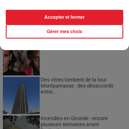
Jay-Z se bat contre la grand-mère
d'un homme prétendant être son fils
Accepter et fermer
Gérer mes choix
Cassie met fin à une ex-escorte
masculine dans sa bataille...
Des vitres tombent de la tour
Montparnasse : des désaccords
entre...
Incendies en Gironde : encore
plusieurs semaines avant