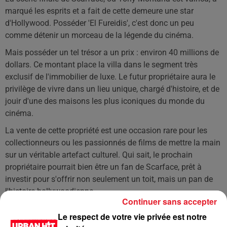
marqué les esprits et a fait de cette demeure une star
d'Hollywood. Posséder 'El Fureidis', c'est donc un peu
comme détenir un morceau de la légende du cinéma.
Mais posséder un tel trésor a un prix : environ 40 millions de
dollars. Ce montant place la villa dans le segment très
exclusif de l'immobilier de luxe. Le futur propriétaire aura le
privilège de vivre dans un lieu unique, chargé d'histoire, et de
jouir d'une des maisons les plus iconiques du monde du
cinéma.
La vente de cette propriété est une occasion rare pour les
collectionneurs ou les passionnés de films de mettre la main
sur un véritable artefact culturel. Qui sait, le prochain
propriétaire pourrait bien être un fan de Scarface, prêt à
investir pour s'offrir non seulement un toit, mais un pan de
l'histoire hollywoodienne.
Continuer sans accepter
LES DERNIÈRES NEWS
Le respect de votre vie privée est notre
Voir plus