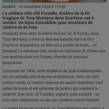
Modifié : 14 novembre 2024 à 11h36
La célèbre villa d'El Fureidis, théâtre de la fin
tragique de Tony Montana dans Scarface, est à
vendre. Un bijou immobilier pour amateurs de
cinéma et de luxe.
Imaginez vivre dans la même maison où Al Pacino, alias
Tony Montana, a livré sa dernière bataille dans le film
Scarface. Aujourd'hui, ce rêve est à portée de main... ou
presque! La fameuse villa, située en Californie et offrant une
vue spectaculaire sur l'océan, cherche un nouveau
propriétaire.
Construite en 1906, cette résidence de style méditerranéen
est un véritable chef-d'œuvre architectural. Avec ses 920
mètres carrés, la maison dispose de quatre chambres, neuf
salles de bains et est entourée de jardins qui respirent la
sérénité. Son nom, 'El Fureidis', signifie 'petit paradis' - un
nom bien mérité pour ce lieu qui combine luxe et histoire.
La scène finale de Scarface, où Tony Montana est vaincu, a