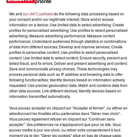
priorité
Jay-Z se bat contre la grand-mère
We and
our (447) partners
do the following data processing based on
d'un homme prétendant être son fils
your consent and/or our legitimate interest: Store and/or access
information on a device; Use limited data to select advertising; Create
profiles for personalised advertising; Use profiles to select personalised
advertising; Measure advertising performance; Measure content
performance; Understand audiences through statistics or combinations
of data from different sources; Develop and improve services; Create
Cassie met fin à une ex-escorte
profiles to personalise content; Use profiles to select personalised
masculine dans sa bataille...
content; Use limited data to select content; Ensure security, prevent and
detect fraud, and fix errors; Deliver and present advertising and content;
Save and communicate privacy choices. These technologies may
process personal data such as IP address and browsing data to offer
following functionalities: Identify devices based on information actively
requested; Use precise geolocation data; Match and combine data from
Des vitres tombent de la tour
other data sources; Link different devices; Identify devices based on
information transmitted automatically.
Montparnasse : des désaccords
entre...
Vous pouvez accepter en cliquant sur "Accepter et fermer", ou affiner en
sélectionnant les finalités et/ou partenaires dans "Gérer mes choix".
Vous pouvez également refuser en cliquant sur "Continuer sans
accepter". Vos préférences ne s'appliqueront que pour ce site. Vous
pouvez mettre à jour vos choix, ou retirer votre consentement à tout
Incendies en Gironde : encore
moment via le lien "Gérer les cookies" situé en bas de chaque page.