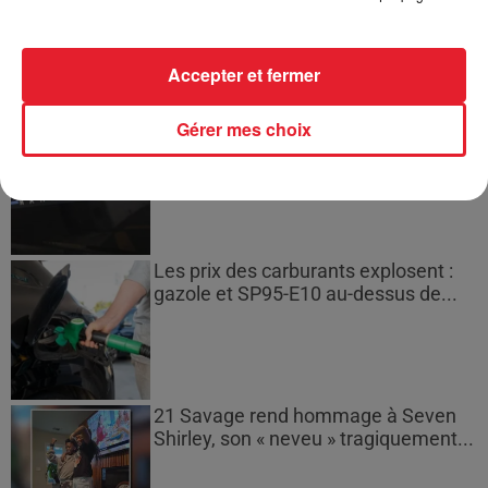
plusieurs semaines avant
l'extinction...
Accepter et fermer
Bouches-du-Rhône : les ossements
Gérer mes choix
de deux militaires disparus...
Les prix des carburants explosent :
gazole et SP95-E10 au-dessus de...
21 Savage rend hommage à Seven
Shirley, son « neveu » tragiquement...