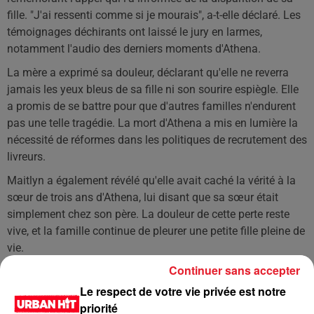
fille. "J'ai ressenti comme si je mourais", a-t-elle déclaré. Les
témoignages déchirants ont laissé le jury en larmes,
notamment l'audio des derniers moments d'Athena.
La mère a exprimé sa douleur, déclarant qu'elle ne reverra
jamais les yeux bleus de sa fille ni son sourire espiègle. Elle
a promis de se battre pour que d'autres familles n'endurent
pas une telle tragédie. La mort d'Athena a mis en lumière la
nécessité de réformes dans les politiques de recrutement des
livreurs.
Maitlyn a également révélé qu'elle avait caché la vérité à la
sœur de trois ans d'Athena, lui disant que sa sœur était
simplement chez son père. La douleur de cette perte reste
vive, et la famille continue de pleurer une petite fille pleine de
vie.
Continuer sans accepter
LES DERNIÈRES NEWS
Voir plus
Le respect de votre vie privée est notre
priorité