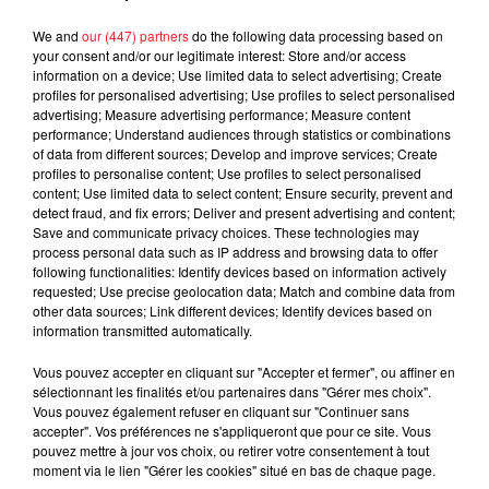
Jay-Z se bat contre la grand-mère
d'un homme prétendant être son fils
We and
our (447) partners
do the following data processing based on
your consent and/or our legitimate interest: Store and/or access
information on a device; Use limited data to select advertising; Create
profiles for personalised advertising; Use profiles to select personalised
advertising; Measure advertising performance; Measure content
performance; Understand audiences through statistics or combinations
Cassie met fin à une ex-escorte
of data from different sources; Develop and improve services; Create
profiles to personalise content; Use profiles to select personalised
masculine dans sa bataille...
content; Use limited data to select content; Ensure security, prevent and
detect fraud, and fix errors; Deliver and present advertising and content;
Save and communicate privacy choices. These technologies may
process personal data such as IP address and browsing data to offer
following functionalities: Identify devices based on information actively
requested; Use precise geolocation data; Match and combine data from
Des vitres tombent de la tour
other data sources; Link different devices; Identify devices based on
Montparnasse : des désaccords
information transmitted automatically.
entre...
Vous pouvez accepter en cliquant sur "Accepter et fermer", ou affiner en
sélectionnant les finalités et/ou partenaires dans "Gérer mes choix".
Vous pouvez également refuser en cliquant sur "Continuer sans
accepter". Vos préférences ne s'appliqueront que pour ce site. Vous
Incendies en Gironde : encore
pouvez mettre à jour vos choix, ou retirer votre consentement à tout
plusieurs semaines avant
moment via le lien "Gérer les cookies" situé en bas de chaque page.