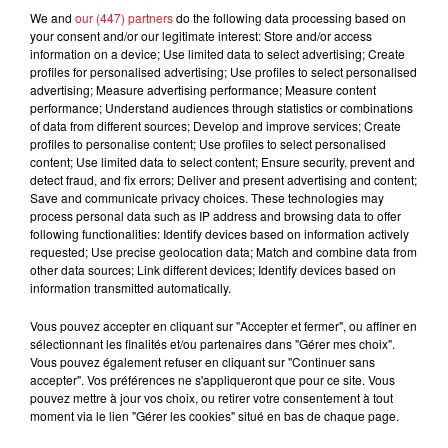
We and
our (447) partners
do the following data processing based on
your consent and/or our legitimate interest: Store and/or access
information on a device; Use limited data to select advertising; Create
profiles for personalised advertising; Use profiles to select personalised
advertising; Measure advertising performance; Measure content
performance; Understand audiences through statistics or combinations
Cassie met fin à une ex-escorte
of data from different sources; Develop and improve services; Create
masculine dans sa bataille...
profiles to personalise content; Use profiles to select personalised
content; Use limited data to select content; Ensure security, prevent and
detect fraud, and fix errors; Deliver and present advertising and content;
Save and communicate privacy choices. These technologies may
process personal data such as IP address and browsing data to offer
following functionalities: Identify devices based on information actively
Des vitres tombent de la tour
requested; Use precise geolocation data; Match and combine data from
Montparnasse : des désaccords
other data sources; Link different devices; Identify devices based on
entre...
information transmitted automatically.
Vous pouvez accepter en cliquant sur "Accepter et fermer", ou affiner en
sélectionnant les finalités et/ou partenaires dans "Gérer mes choix".
Vous pouvez également refuser en cliquant sur "Continuer sans
Incendies en Gironde : encore
accepter". Vos préférences ne s'appliqueront que pour ce site. Vous
plusieurs semaines avant
pouvez mettre à jour vos choix, ou retirer votre consentement à tout
moment via le lien "Gérer les cookies" situé en bas de chaque page.
l'extinction...