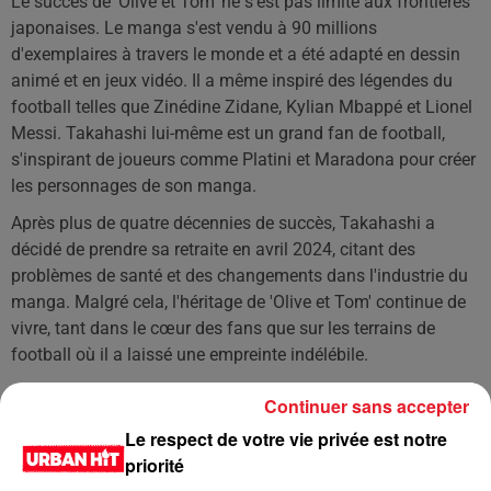
Le succès de 'Olive et Tom' ne s'est pas limité aux frontières
japonaises. Le manga s'est vendu à 90 millions
d'exemplaires à travers le monde et a été adapté en dessin
animé et en jeux vidéo. Il a même inspiré des légendes du
football telles que Zinédine Zidane, Kylian Mbappé et Lionel
Messi. Takahashi lui-même est un grand fan de football,
s'inspirant de joueurs comme Platini et Maradona pour créer
les personnages de son manga.
Après plus de quatre décennies de succès, Takahashi a
décidé de prendre sa retraite en avril 2024, citant des
problèmes de santé et des changements dans l'industrie du
manga. Malgré cela, l'héritage de 'Olive et Tom' continue de
vivre, tant dans le cœur des fans que sur les terrains de
football où il a laissé une empreinte indélébile.
LES DERNIÈRES NEWS
Continuer sans accepter
Voir plus
Le respect de votre vie privée est notre
priorité
Jay-Z se bat contre la grand-mère
d'un homme prétendant être son fils