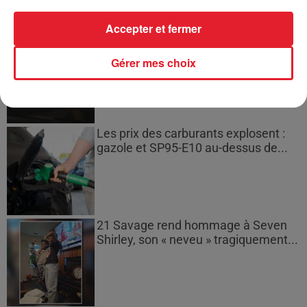
Accepter et fermer
Bouches-du-Rhône : les ossements
de deux militaires disparus...
Gérer mes choix
Les prix des carburants explosent :
gazole et SP95-E10 au-dessus de...
21 Savage rend hommage à Seven
Shirley, son « neveu » tragiquement...