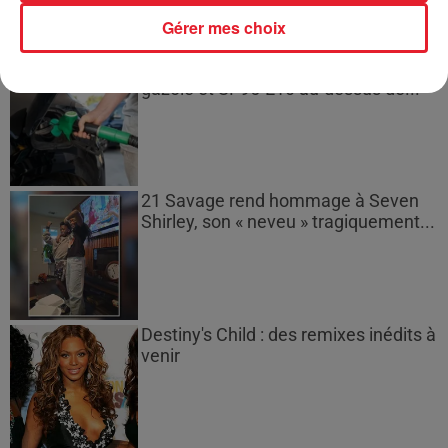
Gérer mes choix
Les prix des carburants explosent :
gazole et SP95-E10 au-dessus de...
21 Savage rend hommage à Seven
Shirley, son « neveu » tragiquement...
Destiny's Child : des remixes inédits à
venir