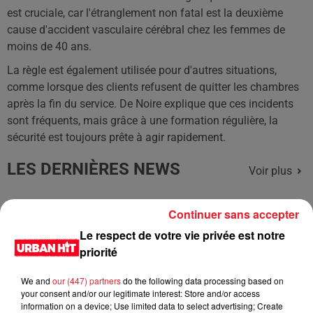
est cruciale, car l'étranglement non fatal est la deuxième
cause d'accident vasculaire cérébral chez les femmes de
moins de 40 ans.
La règle est également utilisée pour d'autres situations,
comme lorsque des clients refusent de quitter les chambres
après la fin du service. De Noire explique que ces incidents
sont fréquents, mais grâce à une formation régulière, la
sécurité est toujours prête à agir rapidement.
LES DERNIÈRES NEWS
Voir plus
Jay-Z se bat contre la grand-mère
Continuer sans accepter
d'un homme prétendant être son fils
Le respect de votre vie privée est notre
priorité
We and
our (447) partners
do the following data processing based on
your consent and/or our legitimate interest: Store and/or access
Cassie met fin à une ex-escorte
information on a device; Use limited data to select advertising; Create