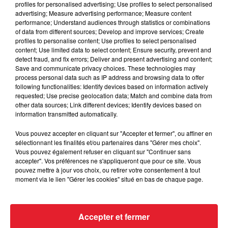
masculine dans sa bataille...
profiles for personalised advertising; Use profiles to select personalised
advertising; Measure advertising performance; Measure content
performance; Understand audiences through statistics or combinations
of data from different sources; Develop and improve services; Create
profiles to personalise content; Use profiles to select personalised
content; Use limited data to select content; Ensure security, prevent and
Des vitres tombent de la tour
detect fraud, and fix errors; Deliver and present advertising and content;
Save and communicate privacy choices. These technologies may
Montparnasse : des désaccords
process personal data such as IP address and browsing data to offer
entre...
following functionalities: Identify devices based on information actively
requested; Use precise geolocation data; Match and combine data from
other data sources; Link different devices; Identify devices based on
information transmitted automatically.
Incendies en Gironde : encore
Vous pouvez accepter en cliquant sur "Accepter et fermer", ou affiner en
plusieurs semaines avant
sélectionnant les finalités et/ou partenaires dans "Gérer mes choix".
l'extinction...
Vous pouvez également refuser en cliquant sur "Continuer sans
accepter". Vos préférences ne s'appliqueront que pour ce site. Vous
pouvez mettre à jour vos choix, ou retirer votre consentement à tout
moment via le lien "Gérer les cookies" situé en bas de chaque page.
Bouches-du-Rhône : les ossements
de deux militaires disparus...
Accepter et fermer