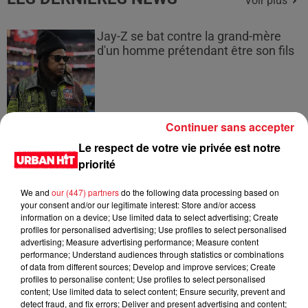
Voir plus
Jay-Z se bat contre la grand-mère
d'un homme prétendant être son fils
Continuer sans accepter
Cassie met fin à une ex-escorte
masculine dans sa bataille...
Le respect de votre vie privée est notre
priorité
We and
our (447) partners
do the following data processing based on
your consent and/or our legitimate interest: Store and/or access
information on a device; Use limited data to select advertising; Create
Des vitres tombent de la tour
profiles for personalised advertising; Use profiles to select personalised
Montparnasse : des désaccords
advertising; Measure advertising performance; Measure content
entre...
performance; Understand audiences through statistics or combinations
of data from different sources; Develop and improve services; Create
profiles to personalise content; Use profiles to select personalised
content; Use limited data to select content; Ensure security, prevent and
detect fraud, and fix errors; Deliver and present advertising and content;