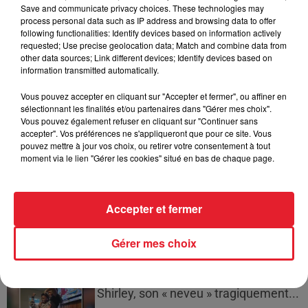
Incendies en Gironde : encore
Save and communicate privacy choices. These technologies may
plusieurs semaines avant
process personal data such as IP address and browsing data to offer
l'extinction...
following functionalities: Identify devices based on information actively
requested; Use precise geolocation data; Match and combine data from
other data sources; Link different devices; Identify devices based on
information transmitted automatically.
Bouches-du-Rhône : les ossements
Vous pouvez accepter en cliquant sur "Accepter et fermer", ou affiner en
sélectionnant les finalités et/ou partenaires dans "Gérer mes choix".
de deux militaires disparus...
Vous pouvez également refuser en cliquant sur "Continuer sans
accepter". Vos préférences ne s'appliqueront que pour ce site. Vous
pouvez mettre à jour vos choix, ou retirer votre consentement à tout
moment via le lien "Gérer les cookies" situé en bas de chaque page.
Les prix des carburants explosent :
gazole et SP95-E10 au-dessus de...
Accepter et fermer
Gérer mes choix
21 Savage rend hommage à Seven
Shirley, son « neveu » tragiquement...