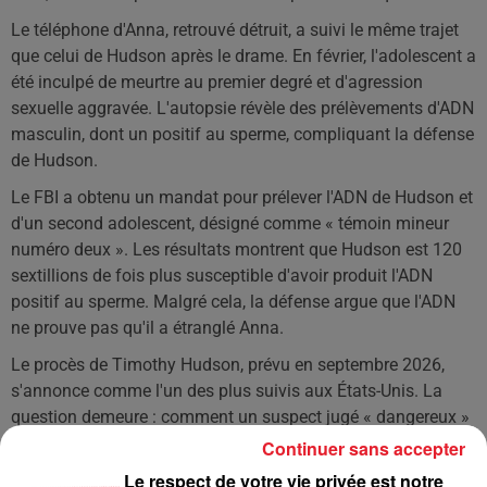
Le téléphone d'Anna, retrouvé détruit, a suivi le même trajet
que celui de Hudson après le drame. En février, l'adolescent a
été inculpé de meurtre au premier degré et d'agression
sexuelle aggravée. L'autopsie révèle des prélèvements d'ADN
masculin, dont un positif au sperme, compliquant la défense
de Hudson.
Le FBI a obtenu un mandat pour prélever l'ADN de Hudson et
d'un second adolescent, désigné comme « témoin mineur
numéro deux ». Les résultats montrent que Hudson est 120
sextillions de fois plus susceptible d'avoir produit l'ADN
positif au sperme. Malgré cela, la défense argue que l'ADN
ne prouve pas qu'il a étranglé Anna.
Le procès de Timothy Hudson, prévu en septembre 2026,
s'annonce comme l'un des plus suivis aux États-Unis. La
question demeure : comment un suspect jugé « dangereux »
peut-il attendre son procès en liberté ?
Continuer sans accepter
Le respect de votre vie privée est notre