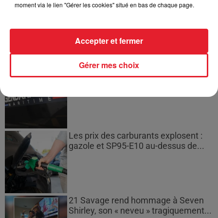
moment via le lien "Gérer les cookies" situé en bas de chaque page.
Incendies en Gironde : encore
plusieurs semaines avant
l'extinction...
Accepter et fermer
Gérer mes choix
Bouches-du-Rhône : les ossements
de deux militaires disparus...
Les prix des carburants explosent :
gazole et SP95-E10 au-dessus de...
21 Savage rend hommage à Seven
Shirley, son « neveu » tragiquement...