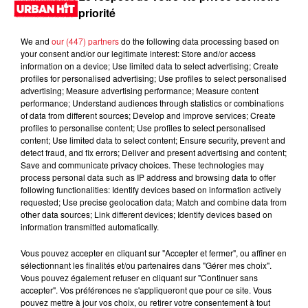
LES DERNIÈRES NEWS
Voir plus
priorité
Jay-Z se bat contre la grand-mère
We and
our (447) partners
do the following data processing based on
your consent and/or our legitimate interest: Store and/or access
d'un homme prétendant être son fils
information on a device; Use limited data to select advertising; Create
profiles for personalised advertising; Use profiles to select personalised
advertising; Measure advertising performance; Measure content
performance; Understand audiences through statistics or combinations
of data from different sources; Develop and improve services; Create
profiles to personalise content; Use profiles to select personalised
Cassie met fin à une ex-escorte
content; Use limited data to select content; Ensure security, prevent and
masculine dans sa bataille...
detect fraud, and fix errors; Deliver and present advertising and content;
Save and communicate privacy choices. These technologies may
process personal data such as IP address and browsing data to offer
following functionalities: Identify devices based on information actively
requested; Use precise geolocation data; Match and combine data from
other data sources; Link different devices; Identify devices based on
Des vitres tombent de la tour
information transmitted automatically.
Montparnasse : des désaccords
entre...
Vous pouvez accepter en cliquant sur "Accepter et fermer", ou affiner en
sélectionnant les finalités et/ou partenaires dans "Gérer mes choix".
Vous pouvez également refuser en cliquant sur "Continuer sans
accepter". Vos préférences ne s'appliqueront que pour ce site. Vous
pouvez mettre à jour vos choix, ou retirer votre consentement à tout