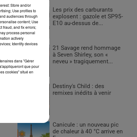
erest: Store and/or
Les prix des carburants
tising; Use profiles to
explosent : gazole et SP95-
tand audiences through
personalise content; Use
E10 au-dessus de...
 fraud, and fix errors;
 may process personal
mation actively
s
vices; Identify devices
21 Savage rend hommage
à Seven Shirley, son «
rtenaires dans "Gérer
neveu » tragiquement...
s'appliqueront que pour
les cookies" situé en
,
Destiny's Child : des
remixes inédits à venir
ant
e
Canicule : un nouveau pic
de chaleur à 40 °C arrive en