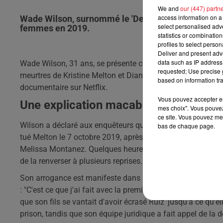
We and
our (447) partn
access information on a 
Wade Wilson, surnommé le 'Deadpool Killer', a don
select personalised ad
femmes en 2019.
statistics or combinatio
profiles to select person
Deliver and present adv
data such as IP address 
Wade Wilson, 31 ans, se présente comme 'l'inmate le plus
requested; Use precise g
meurtres de Kristine Melton et Diane Ruiz. Les crimes, surv
based on information tra
documentaire sur Netflix.
Vous pouvez accepter en 
Une explication macabre
mes choix". Vous pouvez
ce site. Vous pouvez met
Wilson a déclaré aux enquêteurs qu'il était submergé par des
bas de chaque page.
tué Melton le 7 octobre 2019, après l'avoir rencontrée dans 
Melissa Montanez. Quelques heures plus tard, il a rencontré
de la renverser à plusieurs reprises.
Son arrogance est manifeste dans ses déclarations. Il a af
: "C'est ce que j'ai fait avec la première fille, et voilà ce q
que son fils se vantait d'avoir écrasé Ruiz 'jusqu'à ce qu'
prison, tandis que son équipe juridique a fait appel de la 