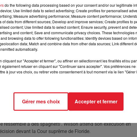
ers
do the following data processing based on your consent and/or our legitimate int
device; Use limited data to select advertising; Create profiles for personalised adver
né une explication troublante pour le meurtre de deux
vertising; Measure advertising performance; Measure content performance; Unders
ns of data from different sources; Develop and improve services; Create profiles to 
alised content; Use limited data to select content; Ensure security, prevent and detect
ertising and content; Save and communicate privacy choices. These technologies
and browsing data to offer following functionalities: Identify devices based on infor
 recherché au monde'. Il a été condamné à mort en 2024 pour le
eolocation data; Match and combine data from other data sources; Link different de
enus en octobre 2019, ont refait surface avec la sortie d'un
nsmitted automatically.
cliquant sur "Accepter et fermer", ou affiner en sélectionnant les finalités et/ou pa
 également refuser en cliquant sur "Continuer sans accepter". Vos préférences ne 
tre à jour vos choix, ou retirer votre consentement à tout moment via le lien "Gérer 
 pensées de 'meurtre, meurtre, tuer, tuer, tuer'. Il a brutalement
un bar. Il a ensuite volé sa voiture et attaqué son ex-petite amie
 Ruiz, qu'il a attirée dans son véhicule avant de la stranguler et
Gérer mes choix
Accepter et fermer
firmé avoir utilisé son charme pour séduire ses victimes, déclar
ui lui est arrivé." Son père, Steven Testasecca, a rapporté à la polic
elle ressemble à des spaghetti'. Wilson attend son exécution en
décision devant la Cour suprême de Floride.