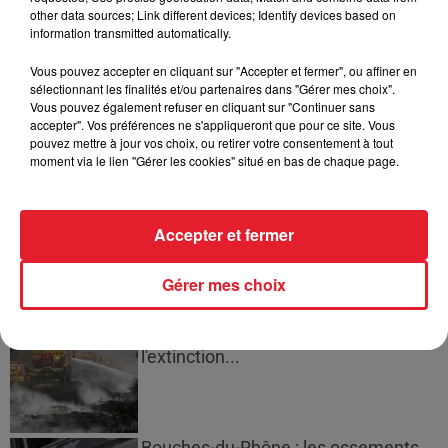
other data sources; Link different devices; Identify devices based on
information transmitted automatically.
Cassie met fin à une ex-escorte
masculine dans sa bataille...
Vous pouvez accepter en cliquant sur "Accepter et fermer", ou affiner en
sélectionnant les finalités et/ou partenaires dans "Gérer mes choix".
Vous pouvez également refuser en cliquant sur "Continuer sans
accepter". Vos préférences ne s'appliqueront que pour ce site. Vous
pouvez mettre à jour vos choix, ou retirer votre consentement à tout
moment via le lien "Gérer les cookies" situé en bas de chaque page.
Des vitres tombent de la tour
Montparnasse : des désaccords
entre...
Accepter et fermer
Gérer mes choix
Incendies en Gironde : encore
plusieurs semaines avant
l'extinction...
Bouches-du-Rhône : les ossements