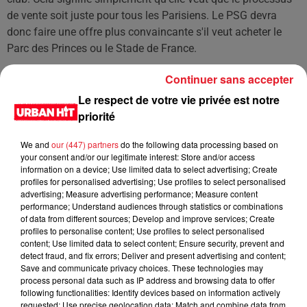
de vente soit juste pour tous les Parisiens. Le PSG devra
donc faire une offre plus convaincante s'il veut acheter le
Parc des Princes ou le Stade de France.
Continuer sans accepter
Cet élément est masqué compte-tenu du refus du
Le respect de votre vie privée est notre
dépôt de cookies que vous avez exprimé. Si vous
priorité
souhaitez l'afficher, merci de nous donner votre accord
en cliquant sur le bouton ci-dessous.
We and
our (447) partners
do the following data processing based on
your consent and/or our legitimate interest: Store and/or access
information on a device; Use limited data to select advertising; Create
Afficher l'élément
profiles for personalised advertising; Use profiles to select personalised
advertising; Measure advertising performance; Measure content
performance; Understand audiences through statistics or combinations
LES DERNIÈRES NEWS
Voir plus
of data from different sources; Develop and improve services; Create
profiles to personalise content; Use profiles to select personalised
content; Use limited data to select content; Ensure security, prevent and
Jay-Z se bat contre la grand-mère
detect fraud, and fix errors; Deliver and present advertising and content;
d'un homme prétendant être son fils
Save and communicate privacy choices. These technologies may
process personal data such as IP address and browsing data to offer
following functionalities: Identify devices based on information actively
requested; Use precise geolocation data; Match and combine data from