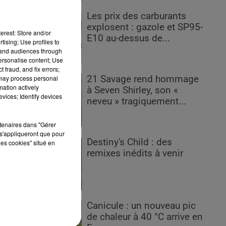
Les prix des carburants
n,
explosent : gazole et SP95-
erest: Store and/or
E10 au-dessus de...
tising; Use profiles to
tand audiences through
personalise content; Use
ux
 fraud, and fix errors;
 may process personal
21 Savage rend hommage
mation actively
à Seven Shirley, son «
vices; Identify devices
neveu » tragiquement...
e
rtenaires dans "Gérer
s.
s'appliqueront que pour
Destiny's Child : des
les cookies" situé en
remixes inédits à venir
imé
Canicule : un nouveau pic
e
de chaleur à 40 °C arrive en