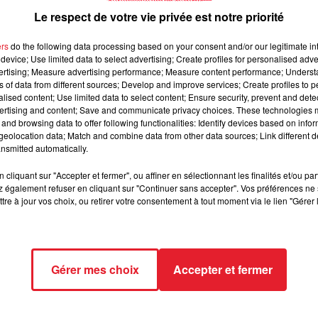
Le respect de votre vie privée est notre priorité
errain avec son fils Bronny lors d'un match de pré-saiso
oire de la NBA.
ers
do the following data processing based on your consent and/or our legitimate int
device; Use limited data to select advertising; Create profiles for personalised adver
vertising; Measure advertising performance; Measure content performance; Unders
ns of data from different sources; Develop and improve services; Create profiles to 
annales de la NBA, LeBron James, icône du basket-ball, a joué a
alised content; Use limited data to select content; Ensure security, prevent and detect
dimanche, alors que les Los Angeles Lakers affrontaient les
ertising and content; Save and communicate privacy choices. These technologies
and browsing data to offer following functionalities: Identify devices based on infor
ré de 118-114, l'attention était tournée vers ce duo familial
eolocation data; Match and combine data from other data sources; Link different de
nsmitted automatically.
draft, a eu l'opportunité de jouer avec son père, qui entame sa 22
cliquant sur "Accepter et fermer", ou affiner en sélectionnant les finalités et/ou pa
 sur le terrain a suscité une vague d'enthousiasme parmi les fan
 également refuser en cliquant sur "Continuer sans accepter". Vos préférences ne 
inutes qu'il a jouées ce dimanche, il est prévu qu'il fasse ses
tre à jour vos choix, ou retirer votre consentement à tout moment via le lien "Gérer 
ague, le championnat de développement de la NBA.
ils à jouer ensemble dans une équipe de la ligue professionnelle
s de champion de NBA et trois médailles d'or olympiques, a expr
Gérer mes choix
Accepter et fermer
 'surréaliste'. Bronny pourrait continuer à jouer aux côtés de son
t de potentiellement rejoindre le camp d'entraînement de l'équip