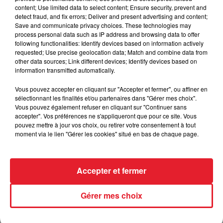
saison des "Apprentis aventuriers" s'annonce déjà comme un
content; Use limited data to select content; Ensure security, prevent and
rendez-vous incontournable pour les amateurs de télé-réalité.
detect fraud, and fix errors; Deliver and present advertising and content;
Save and communicate privacy choices. These technologies may
process personal data such as IP address and browsing data to offer
LES DERNIÈRES NEWS
Voir plus
following functionalities: Identify devices based on information actively
requested; Use precise geolocation data; Match and combine data from
other data sources; Link different devices; Identify devices based on
Jay-Z se bat contre la grand-mère
information transmitted automatically.
d'un homme prétendant être son fils
Vous pouvez accepter en cliquant sur "Accepter et fermer", ou affiner en
sélectionnant les finalités et/ou partenaires dans "Gérer mes choix".
Vous pouvez également refuser en cliquant sur "Continuer sans
accepter". Vos préférences ne s'appliqueront que pour ce site. Vous
pouvez mettre à jour vos choix, ou retirer votre consentement à tout
Cassie met fin à une ex-escorte
moment via le lien "Gérer les cookies" situé en bas de chaque page.
masculine dans sa bataille...
Accepter et fermer
Gérer mes choix
Des vitres tombent de la tour
Montparnasse : des désaccords
entre...