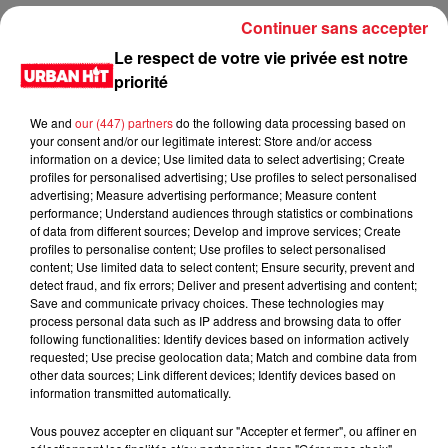
nouveau fan du rap, ces chiffres vous montrent où chercher
Continuer sans accepter
les perles du genre. Tyler, Travis, Kendrick, Mac : quatre
Le respect de votre vie privée est notre
noms, quatre histoires, et une passion commune pour le
priorité
vinyle qui semble ne jamais vouloir s'éteindre.
We and
our (447) partners
do the following data processing based on
LES DERNIÈRES NEWS
Voir plus
your consent and/or our legitimate interest: Store and/or access
information on a device; Use limited data to select advertising; Create
profiles for personalised advertising; Use profiles to select personalised
Jay-Z se bat contre la grand-mère
advertising; Measure advertising performance; Measure content
d'un homme prétendant être son fils
performance; Understand audiences through statistics or combinations
of data from different sources; Develop and improve services; Create
profiles to personalise content; Use profiles to select personalised
content; Use limited data to select content; Ensure security, prevent and
detect fraud, and fix errors; Deliver and present advertising and content;
Save and communicate privacy choices. These technologies may
Cassie met fin à une ex-escorte
process personal data such as IP address and browsing data to offer
following functionalities: Identify devices based on information actively
masculine dans sa bataille...
requested; Use precise geolocation data; Match and combine data from
other data sources; Link different devices; Identify devices based on
information transmitted automatically.
Vous pouvez accepter en cliquant sur "Accepter et fermer", ou affiner en