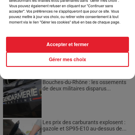
sélectionnant les finalités et/ou partenaires dans "Gérer mes choix".
Des vitres tombent de la tour
Vous pouvez également refuser en cliquant sur "Continuer sans
Montparnasse : des désaccords
accepter". Vos préférences ne s'appliqueront que pour ce site. Vous
entre...
pouvez mettre à jour vos choix, ou retirer votre consentement à tout
moment via le lien "Gérer les cookies" situé en bas de chaque page.
Incendies en Gironde : encore
Accepter et fermer
plusieurs semaines avant
l'extinction...
Gérer mes choix
Bouches-du-Rhône : les ossements
de deux militaires disparus...
Les prix des carburants explosent :
gazole et SP95-E10 au-dessus de...