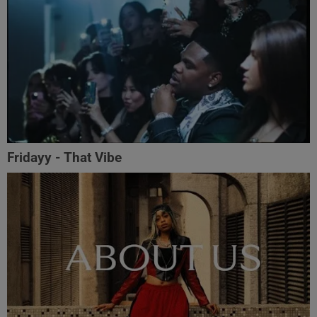
Fridayy - That Vibe