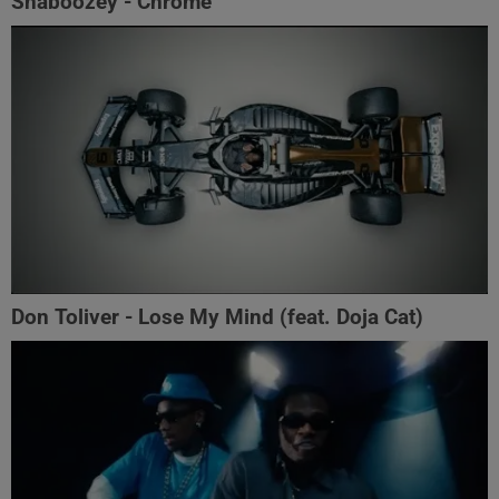
Shaboozey - Chrome
Don Toliver - Lose My Mind (feat. Doja Cat)