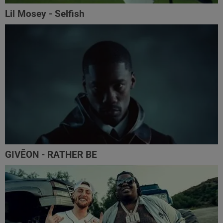
Lil Mosey - Selfish
GIVĒON - RATHER BE