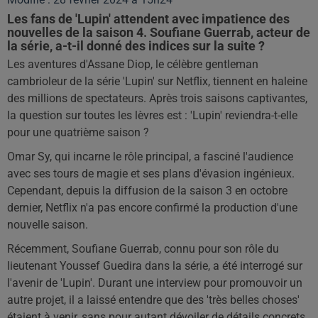
Les fans de 'Lupin' attendent avec impatience des
nouvelles de la saison 4. Soufiane Guerrab, acteur de
la série, a-t-il donné des indices sur la suite ?
Les aventures d'Assane Diop, le célèbre gentleman
cambrioleur de la série 'Lupin' sur Netflix, tiennent en haleine
des millions de spectateurs. Après trois saisons captivantes,
la question sur toutes les lèvres est : 'Lupin' reviendra-t-elle
pour une quatrième saison ?
Omar Sy, qui incarne le rôle principal, a fasciné l'audience
avec ses tours de magie et ses plans d'évasion ingénieux.
Cependant, depuis la diffusion de la saison 3 en octobre
dernier, Netflix n'a pas encore confirmé la production d'une
nouvelle saison.
Récemment, Soufiane Guerrab, connu pour son rôle du
lieutenant Youssef Guedira dans la série, a été interrogé sur
l'avenir de 'Lupin'. Durant une interview pour promouvoir un
autre projet, il a laissé entendre que des 'très belles choses'
étaient à venir, sans pour autant dévoiler de détails concrets.