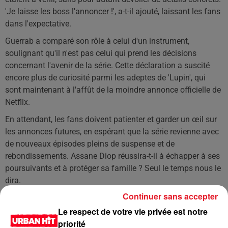
'Je laisse les boss l'annoncer !', a-t-il ajouté, laissant les fans
dans l'expectative.
Guerrab a comparé son rôle à celui d'un instrument,
soulignant qu'il n'est pas celui qui prend les décisions
concernant l'avenir de la série. Cette déclaration a suscité
encore plus de curiosité parmi les adeptes de 'Lupin', qui
sont maintenant à l'affût de la moindre annonce officielle de
Netflix.
En attendant, les fans doivent patienter et garder un œil sur
les annonces futures, en espérant que la série revienne avec
de nouveaux épisodes pleins de suspense et de
rebondissements. Assane Diop réussira-t-il à échapper à ses
poursuivants et à protéger sa famille ? Seul le temps nous le
dira.
Continuer sans accepter
LES DERNIÈRES NEWS
Voir plus
Le respect de votre vie privée est notre
priorité