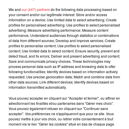
Jay-Z se bat contre la grand-mère
d'un homme prétendant être son fils
We and
our (447) partners
do the following data processing based on
your consent and/or our legitimate interest: Store and/or access
information on a device; Use limited data to select advertising; Create
profiles for personalised advertising; Use profiles to select personalised
advertising; Measure advertising performance; Measure content
performance; Understand audiences through statistics or combinations
Cassie met fin à une ex-escorte
of data from different sources; Develop and improve services; Create
profiles to personalise content; Use profiles to select personalised
masculine dans sa bataille...
content; Use limited data to select content; Ensure security, prevent and
detect fraud, and fix errors; Deliver and present advertising and content;
Save and communicate privacy choices. These technologies may
process personal data such as IP address and browsing data to offer
following functionalities: Identify devices based on information actively
requested; Use precise geolocation data; Match and combine data from
Des vitres tombent de la tour
other data sources; Link different devices; Identify devices based on
Montparnasse : des désaccords
information transmitted automatically.
entre...
Vous pouvez accepter en cliquant sur "Accepter et fermer", ou affiner en
sélectionnant les finalités et/ou partenaires dans "Gérer mes choix".
Vous pouvez également refuser en cliquant sur "Continuer sans
accepter". Vos préférences ne s'appliqueront que pour ce site. Vous
Incendies en Gironde : encore
pouvez mettre à jour vos choix, ou retirer votre consentement à tout
plusieurs semaines avant
moment via le lien "Gérer les cookies" situé en bas de chaque page.