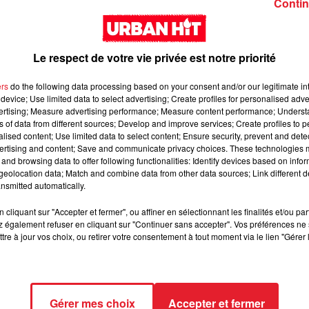
Contin
tice après avoir été refusée par un chauffeur de VTC 
Le respect de votre vie privée est notre priorité
ers
do the following data processing based on your consent and/or our legitimate int
nk Demoss, à porter plainte contre la compagnie de VTC Lyft.
device; Use limited data to select advertising; Create profiles for personalised adver
ue son poids n'endommage son véhicule, la rappeuse réclame
vertising; Measure advertising performance; Measure content performance; Unders
ns of data from different sources; Develop and improve services; Create profiles to 
alised content; Use limited data to select content; Ensure security, prevent and detect
 été capturé en vidéo par l'artiste elle-même. Elle y dénonce le
ertising and content; Save and communicate privacy choices. These technologies
ous prétexte que son poids de plus de 200 kg pourrait causer des
and browsing data to offer following functionalities: Identify devices based on infor
eolocation data; Match and combine data from other data sources; Link different de
r la course et de conseiller un véhicule plus grand, la situati
nsmitted automatically.
cliquant sur "Accepter et fermer", ou affiner en sélectionnant les finalités et/ou pa
ternautes prenant la défense du chauffeur, arguant qu'il avait agi
 également refuser en cliquant sur "Continuer sans accepter". Vos préférences ne 
emoss, soutenue par ses avocats, insiste sur le fait que le poi
tre à jour vos choix, ou retirer votre consentement à tout moment via le lien "Gérer 
est illégal dans l'État du Michigan.
le se bat pour sa communauté et pour un changement sociétal
e à une prise de conscience plus large sur la discrimination basé
Gérer mes choix
Accepter et fermer