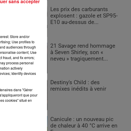
uer sans accepter
Les prix des carburants
en
explosent : gazole et SP95-
E10 au-dessus de...
erest: Store and/or
tising; Use profiles to
21 Savage rend hommage
tand audiences through
à Seven Shirley, son «
personalise content; Use
 fraud, and fix errors;
neveu » tragiquement...
 may process personal
mation actively
vices; Identify devices
on
Destiny's Child : des
remixes inédits à venir
rtenaires dans "Gérer
s'appliqueront que pour
ds
les cookies" situé en
.
Canicule : un nouveau pic
e
de chaleur à 40 °C arrive en