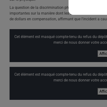
La question de la discrimination physique est un sujet se
importantes sur la manière dont les services de VTC traite
de dollars en compensation, affirmant que l'incident a ca
Cet élément est masqué compte-tenu du refus du dépôt d
merci de nous donner votre acco
Affi
Cet élément est masqué compte-tenu du refus du dépôt d
merci de nous donner votre acco
Affi