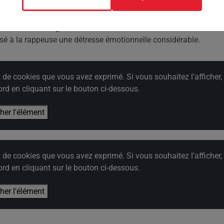
nsible et l'action de Dank Demoss pourrait avoir des répercussio
nt les clients de grande taille. Ses avocats demandent des milli
usé à la rappeuse une détresse émotionnelle considérable.
e cookies que vous avez exprimé. Si vous souhaitez l'afficher,
rd en cliquant sur le bouton ci-dessous.
cher l'élément
e cookies que vous avez exprimé. Si vous souhaitez l'afficher,
rd en cliquant sur le bouton ci-dessous.
cher l'élément