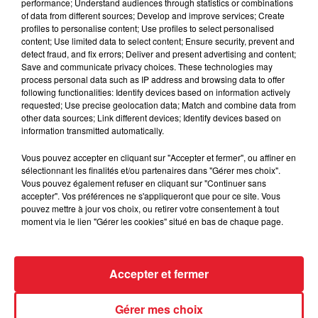
performance; Understand audiences through statistics or combinations
of data from different sources; Develop and improve services; Create
Des vitres tombent de la tour
profiles to personalise content; Use profiles to select personalised
Montparnasse : des désaccords
content; Use limited data to select content; Ensure security, prevent and
detect fraud, and fix errors; Deliver and present advertising and content;
entre...
Save and communicate privacy choices. These technologies may
process personal data such as IP address and browsing data to offer
following functionalities: Identify devices based on information actively
requested; Use precise geolocation data; Match and combine data from
other data sources; Link different devices; Identify devices based on
Incendies en Gironde : encore
information transmitted automatically.
plusieurs semaines avant
l'extinction...
Vous pouvez accepter en cliquant sur "Accepter et fermer", ou affiner en
sélectionnant les finalités et/ou partenaires dans "Gérer mes choix".
Vous pouvez également refuser en cliquant sur "Continuer sans
accepter". Vos préférences ne s'appliqueront que pour ce site. Vous
pouvez mettre à jour vos choix, ou retirer votre consentement à tout
Bouches-du-Rhône : les ossements
moment via le lien "Gérer les cookies" situé en bas de chaque page.
de deux militaires disparus...
Accepter et fermer
Gérer mes choix
Les prix des carburants explosent :