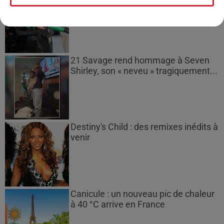
gazole et SP95-E10 au-dessus de...
21 Savage rend hommage à Seven
Shirley, son « neveu » tragiquement...
Destiny's Child : des remixes inédits à
venir
Canicule : un nouveau pic de chaleur
à 40 °C arrive en France