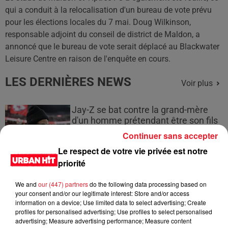
qui a conduit à la relocalisation d'un bureau de vote prévu
pour les élections locales du 7 mai. Doug Wilkinson,
responsable adjoint du conseil de district de Maldon, a
annoncé que le bureau de vote serait déplacé au Blackwater
Leisure Centre en raison de l'enquête en cours.
LES DERNIÈRES NEWS
Voir plus
Jay-Z se bat contre la grand-mère
d'un homme prétendant être son fils
Continuer sans accepter
Le respect de votre vie privée est notre
priorité
Cassie met fin à une ex-escorte
We and
our (447) partners
do the following data processing based on
masculine dans sa bataille...
your consent and/or our legitimate interest: Store and/or access
information on a device; Use limited data to select advertising; Create
profiles for personalised advertising; Use profiles to select personalised
advertising; Measure advertising performance; Measure content