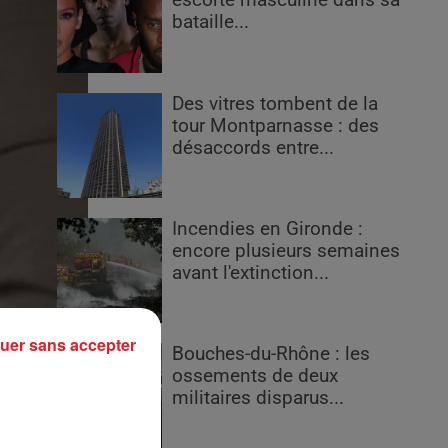
escorte masculine dans sa
bataille...
Des vitres tombent de la
tour Montparnasse : des
désaccords entre...
Incendies en Gironde :
encore plusieurs semaines
avant l'extinction...
uer sans accepter
Bouches-du-Rhône : les
ossements de deux
militaires disparus...