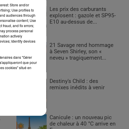
erest: Store and/or
Les prix des carburants
tising; Use profiles to
explosent : gazole et SP95-
tand audiences through
personalise content; Use
E10 au-dessus de...
 fraud, and fix errors;
 may process personal
mation actively
s
vices; Identify devices
21 Savage rend hommage
à Seven Shirley, son «
rtenaires dans "Gérer
neveu » tragiquement...
s'appliqueront que pour
les cookies" situé en
Destiny's Child : des
nt
remixes inédits à venir
e
Canicule : un nouveau pic
.
de chaleur à 40 °C arrive en