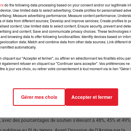
ers
do the following data processing based on your consent and/or our legitimate int
device; Use limited data to select advertising; Create profiles for personalised adver
çais ne soutiennent pas l'idée d'une intervention
vertising; Measure advertising performance; Measure content performance; Unders
ns of data from different sources; Develop and improve services; Create profiles to 
alised content; Use limited data to select content; Ensure security, prevent and detect
ertising and content; Save and communicate privacy choices. These technologies
and browsing data to offer following functionalities: Identify devices based on infor
la France. D'après une étude réalisée par CSA pour Europe 1, Cnew
eolocation data; Match and combine data from other data sources; Link different de
s interrogées se déclare contre l'engagement des forces armées
nsmitted automatically.
dividus, montre une certaine uniformité de l'opinion quelle que
cipants.
cliquant sur "Accepter et fermer", ou affiner en sélectionnant les finalités et/ou pa
 également refuser en cliquant sur "Continuer sans accepter". Vos préférences ne 
5 ans et 68% des plus de 65 ans s'opposent à une telle
tre à jour vos choix, ou retirer votre consentement à tout moment via le lien "Gérer 
es proportions similaires, avec une opposition plus marquée chez
légèrement plus ouverts à l'envoi de troupes, avec 38% exprima
Gérer mes choix
Accepter et fermer
 les orientations politiques des sondés. Les sympathisants de
ement contre l'intervention, avec respectivement 68% et 73%
i socialiste, d'Europe Écologie les Verts et du groupe Renaissanc
t, avec des pourcentages de soutien s'élevant à 48%, 45% et 49%
publique au fil du temps. Avant l'invasion de l'Ukraine par la