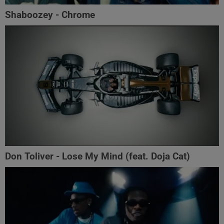
Shaboozey - Chrome
Don Toliver - Lose My Mind (feat. Doja Cat)