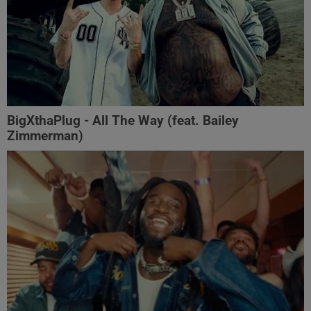
BigXthaPlug - All The Way (feat. Bailey
Zimmerman)