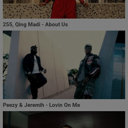
255, Qing Madi - About Us
Peezy & Jeremih - Lovin On Me