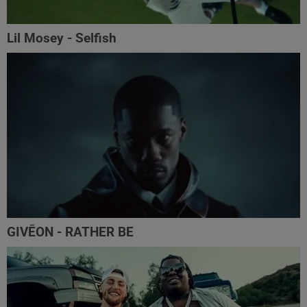
Lil Mosey - Selfish
GIVĒON - RATHER BE