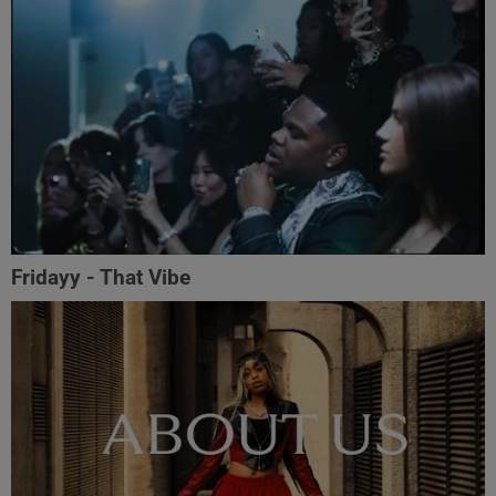
Fridayy - That Vibe