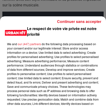
sur la scène musicale.
Cet élément est masqué compte-tenu du refus du
Continuer sans accepter
dépôt de cookies que vous avez exprimé. Si vous
Le respect de votre vie privée est notre
souhaitez l'afficher, merci de nous donner votre accord
priorité
en cliquant sur le bouton ci-dessous.
We and
our (447) partners
do the following data processing based on
Afficher l'élément
your consent and/or our legitimate interest: Store and/or access
information on a device; Use limited data to select advertising; Create
profiles for personalised advertising; Use profiles to select personalised
LES DERNIÈRES NEWS
advertising; Measure advertising performance; Measure content
Voir plus
performance; Understand audiences through statistics or combinations
of data from different sources; Develop and improve services; Create
Jay-Z se bat contre la grand-mère
profiles to personalise content; Use profiles to select personalised
content; Use limited data to select content; Ensure security, prevent and
d'un homme prétendant être son fils
detect fraud, and fix errors; Deliver and present advertising and content;
Save and communicate privacy choices. These technologies may
process personal data such as IP address and browsing data to offer
following functionalities: Identify devices based on information actively
requested; Use precise geolocation data; Match and combine data from
other data sources; Link different devices; Identify devices based on
Cassie met fin à une ex-escorte