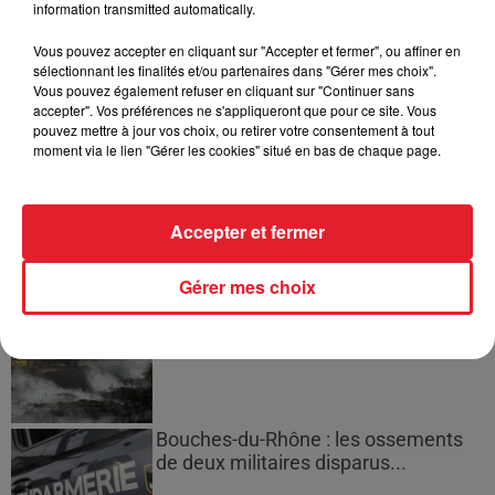
information transmitted automatically.
masculine dans sa bataille...
Vous pouvez accepter en cliquant sur "Accepter et fermer", ou affiner en
sélectionnant les finalités et/ou partenaires dans "Gérer mes choix".
Vous pouvez également refuser en cliquant sur "Continuer sans
accepter". Vos préférences ne s'appliqueront que pour ce site. Vous
pouvez mettre à jour vos choix, ou retirer votre consentement à tout
Des vitres tombent de la tour
moment via le lien "Gérer les cookies" situé en bas de chaque page.
Montparnasse : des désaccords
entre...
Accepter et fermer
Gérer mes choix
Incendies en Gironde : encore
plusieurs semaines avant
l'extinction...
Bouches-du-Rhône : les ossements
de deux militaires disparus...