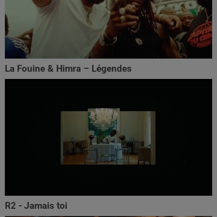
La Fouine & Himra – Légendes
R2 - Jamais toi