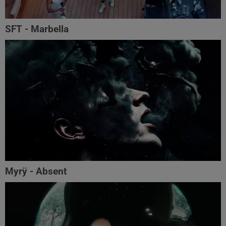
SFT - Marbella
Myrÿ - Absent