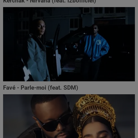
Kerchak - Nirvana (feat. ‪l2bofficiel‬)
Favé - Parle-moi (feat. SDM)