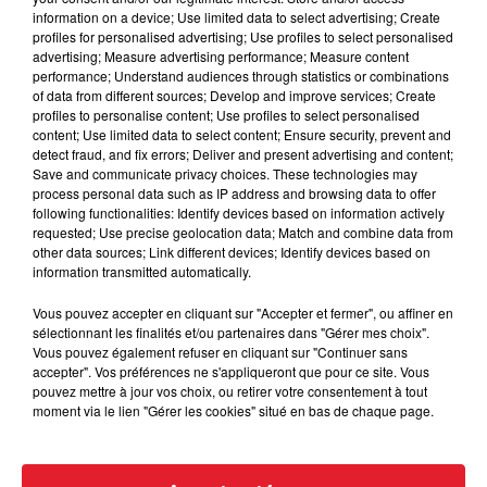
information on a device; Use limited data to select advertising; Create
Cassie met fin à une ex-escorte
profiles for personalised advertising; Use profiles to select personalised
advertising; Measure advertising performance; Measure content
masculine dans sa bataille...
performance; Understand audiences through statistics or combinations
of data from different sources; Develop and improve services; Create
profiles to personalise content; Use profiles to select personalised
content; Use limited data to select content; Ensure security, prevent and
detect fraud, and fix errors; Deliver and present advertising and content;
Save and communicate privacy choices. These technologies may
Des vitres tombent de la tour
process personal data such as IP address and browsing data to offer
Montparnasse : des désaccords
following functionalities: Identify devices based on information actively
entre...
requested; Use precise geolocation data; Match and combine data from
other data sources; Link different devices; Identify devices based on
information transmitted automatically.
Vous pouvez accepter en cliquant sur "Accepter et fermer", ou affiner en
Incendies en Gironde : encore
sélectionnant les finalités et/ou partenaires dans "Gérer mes choix".
plusieurs semaines avant
Vous pouvez également refuser en cliquant sur "Continuer sans
accepter". Vos préférences ne s'appliqueront que pour ce site. Vous
l'extinction...
pouvez mettre à jour vos choix, ou retirer votre consentement à tout
moment via le lien "Gérer les cookies" situé en bas de chaque page.
Bouches-du-Rhône : les ossements