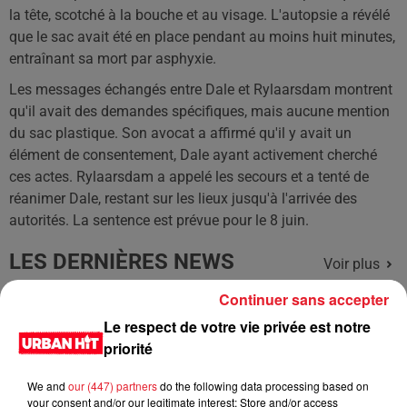
la tête, scotché à la bouche et au visage. L'autopsie a révélé
que le sac avait été en place pendant au moins huit minutes,
entraînant sa mort par asphyxie.
Les messages échangés entre Dale et Rylaarsdam montrent
qu'il avait des demandes spécifiques, mais aucune mention
du sac plastique. Son avocat a affirmé qu'il y avait un
élément de consentement, Dale ayant activement cherché
ces actes. Rylaarsdam a appelé les secours et a tenté de
réanimer Dale, restant sur les lieux jusqu'à l'arrivée des
autorités. La sentence est prévue pour le 8 juin.
LES DERNIÈRES NEWS
Voir plus
Continuer sans accepter
Jay-Z se bat contre la grand-mère
Le respect de votre vie privée est notre
d'un homme prétendant être son fils
priorité
We and
our (447) partners
do the following data processing based on
your consent and/or our legitimate interest: Store and/or access