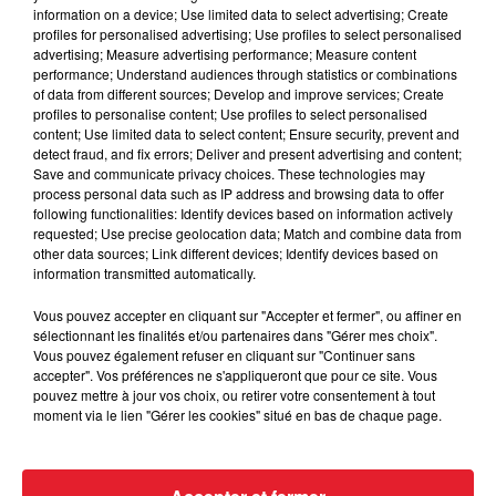
information on a device; Use limited data to select advertising; Create
Cassie met fin à une ex-escorte
profiles for personalised advertising; Use profiles to select personalised
masculine dans sa bataille...
advertising; Measure advertising performance; Measure content
performance; Understand audiences through statistics or combinations
of data from different sources; Develop and improve services; Create
profiles to personalise content; Use profiles to select personalised
content; Use limited data to select content; Ensure security, prevent and
detect fraud, and fix errors; Deliver and present advertising and content;
Save and communicate privacy choices. These technologies may
Des vitres tombent de la tour
process personal data such as IP address and browsing data to offer
Montparnasse : des désaccords
following functionalities: Identify devices based on information actively
entre...
requested; Use precise geolocation data; Match and combine data from
other data sources; Link different devices; Identify devices based on
information transmitted automatically.
Vous pouvez accepter en cliquant sur "Accepter et fermer", ou affiner en
Incendies en Gironde : encore
sélectionnant les finalités et/ou partenaires dans "Gérer mes choix".
plusieurs semaines avant
Vous pouvez également refuser en cliquant sur "Continuer sans
l'extinction...
accepter". Vos préférences ne s'appliqueront que pour ce site. Vous
pouvez mettre à jour vos choix, ou retirer votre consentement à tout
moment via le lien "Gérer les cookies" situé en bas de chaque page.
Bouches-du-Rhône : les ossements