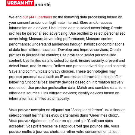
priorité
Jay-Z se bat contre la grand-mère
We and
our (447) partners
do the following data processing based on
d'un homme prétendant être son fils
your consent and/or our legitimate interest: Store and/or access
information on a device; Use limited data to select advertising; Create
profiles for personalised advertising; Use profiles to select personalised
advertising; Measure advertising performance; Measure content
performance; Understand audiences through statistics or combinations
of data from different sources; Develop and improve services; Create
profiles to personalise content; Use profiles to select personalised
Cassie met fin à une ex-escorte
content; Use limited data to select content; Ensure security, prevent and
masculine dans sa bataille...
detect fraud, and fix errors; Deliver and present advertising and content;
Save and communicate privacy choices. These technologies may
process personal data such as IP address and browsing data to offer
following functionalities: Identify devices based on information actively
requested; Use precise geolocation data; Match and combine data from
other data sources; Link different devices; Identify devices based on
Des vitres tombent de la tour
information transmitted automatically.
Montparnasse : des désaccords
entre...
Vous pouvez accepter en cliquant sur "Accepter et fermer", ou affiner en
sélectionnant les finalités et/ou partenaires dans "Gérer mes choix".
Vous pouvez également refuser en cliquant sur "Continuer sans
accepter". Vos préférences ne s'appliqueront que pour ce site. Vous
pouvez mettre à jour vos choix, ou retirer votre consentement à tout