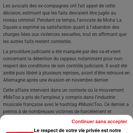
Les avocats des ex-compagnes ont fait appel de cette
décision, estimant que les faits devraient être jugés au
niveau criminel. Pendant ce temps, l'avocate de Moha La
Squale a exprimé sa satisfaction quant à l'abandon des
charges liées aux violences sexuelles, tout en affirmant que
les autres faits restent contestés.
La procédure judiciaire a été marquée par des va-et-vient
concernant la détention du rappeur, notamment pour non-
respect des conditions de son contrôle judiciaire. Il avait été
arrêté puis libéré à plusieurs reprises, avant d'être retrouvé en
Allemagne après une évasion en novembre dernier.
Cette affaire intervient dans un contexte où le mouvement
#MeToo a pris de l'ampleur, y compris dans l'industrie
musicale française avec le hashtag #MusicToo. Ce dernier a
permis à de nombreuses victimes de harcèlement et
d'agressions sexuelles de s'exprimer et de chercher justice.
Continuer sans accepter
Le respect de votre vie privée est notre
LES DERNIÈRES NEWS
Voir plus