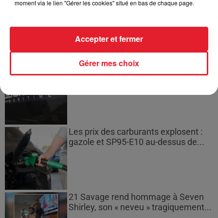
Incendies en Gironde : encore
moment via le lien "Gérer les cookies" situé en bas de chaque page.
plusieurs semaines avant
l'extinction...
Accepter et fermer
Gérer mes choix
Bouches-du-Rhône : les ossements
de deux militaires disparus...
Les prix des carburants explosent :
gazole et SP95-E10 au-dessus de...
21 Savage rend hommage à Seven
Shirley, son « neveu » tragiquement...