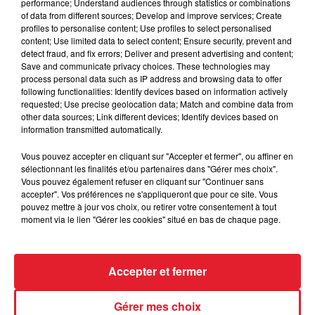
performance; Understand audiences through statistics or combinations
of data from different sources; Develop and improve services; Create
Des vitres tombent de la tour
profiles to personalise content; Use profiles to select personalised
Montparnasse : des désaccords
content; Use limited data to select content; Ensure security, prevent and
detect fraud, and fix errors; Deliver and present advertising and content;
entre...
Save and communicate privacy choices. These technologies may
process personal data such as IP address and browsing data to offer
following functionalities: Identify devices based on information actively
requested; Use precise geolocation data; Match and combine data from
other data sources; Link different devices; Identify devices based on
Incendies en Gironde : encore
information transmitted automatically.
plusieurs semaines avant
l'extinction...
Vous pouvez accepter en cliquant sur "Accepter et fermer", ou affiner en
sélectionnant les finalités et/ou partenaires dans "Gérer mes choix".
Vous pouvez également refuser en cliquant sur "Continuer sans
accepter". Vos préférences ne s'appliqueront que pour ce site. Vous
pouvez mettre à jour vos choix, ou retirer votre consentement à tout
Bouches-du-Rhône : les ossements
moment via le lien "Gérer les cookies" situé en bas de chaque page.
de deux militaires disparus...
Accepter et fermer
Gérer mes choix
Les prix des carburants explosent :