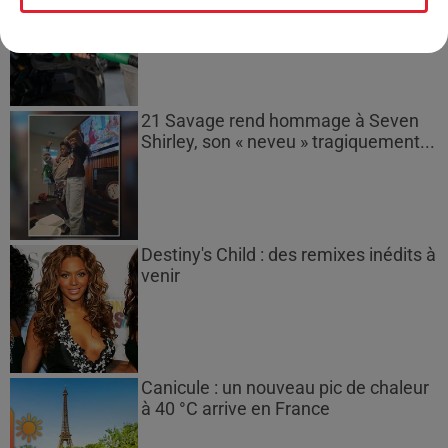
gazole et SP95-E10 au-dessus de...
21 Savage rend hommage à Seven
Shirley, son « neveu » tragiquement...
Destiny's Child : des remixes inédits à
venir
Canicule : un nouveau pic de chaleur
à 40 °C arrive en France