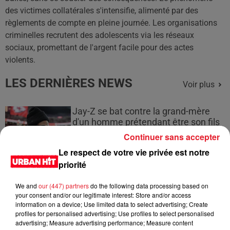
des victimes collatérales s'intensifie, alimenté par des
règlements de compte en pleine journée. Les organisations
criminelles recrutent des adolescents via les réseaux
sociaux, promettant de l'argent facile pour des actes
violents.
LES DERNIÈRES NEWS
Voir plus
Jay-Z se bat contre la grand-mère
d'un homme prétendant être son fils
Continuer sans accepter
Le respect de votre vie privée est notre
priorité
Cassie met fin à une ex-escorte
We and
our (447) partners
do the following data processing based on
masculine dans sa bataille...
your consent and/or our legitimate interest: Store and/or access
information on a device; Use limited data to select advertising; Create
profiles for personalised advertising; Use profiles to select personalised
advertising; Measure advertising performance; Measure content