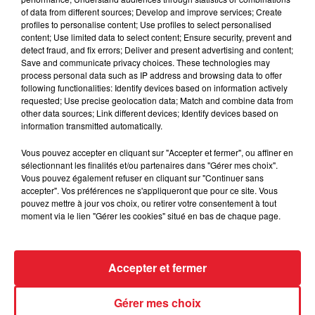
of data from different sources; Develop and improve services; Create
souhaitez l'afficher, merci de nous donner votre accord
profiles to personalise content; Use profiles to select personalised
en cliquant sur le bouton ci-dessous.
content; Use limited data to select content; Ensure security, prevent and
detect fraud, and fix errors; Deliver and present advertising and content;
Save and communicate privacy choices. These technologies may
Afficher l'élément
process personal data such as IP address and browsing data to offer
following functionalities: Identify devices based on information actively
requested; Use precise geolocation data; Match and combine data from
LES DERNIÈRES NEWS
Voir plus
other data sources; Link different devices; Identify devices based on
information transmitted automatically.
Jay-Z se bat contre la grand-mère
Vous pouvez accepter en cliquant sur "Accepter et fermer", ou affiner en
d'un homme prétendant être son fils
sélectionnant les finalités et/ou partenaires dans "Gérer mes choix".
Vous pouvez également refuser en cliquant sur "Continuer sans
accepter". Vos préférences ne s'appliqueront que pour ce site. Vous
pouvez mettre à jour vos choix, ou retirer votre consentement à tout
moment via le lien "Gérer les cookies" situé en bas de chaque page.
Cassie met fin à une ex-escorte
masculine dans sa bataille...
Accepter et fermer
Gérer mes choix