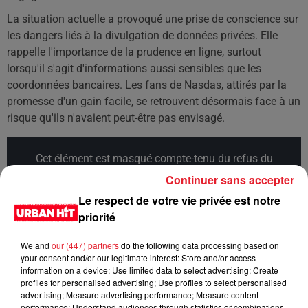
La situation actuelle a provoqué une prise de conscience sur
les dangers liés à la divulgation de données privées. Elle
rappelle l'importance de la prudence en ligne, surtout
lorsqu'il s'agit d'informations aussi sensibles que les
coordonnées bancaires. Les fans de Nasdas, attirés par la
promesse d'un gain facile, se retrouvent désormais face à un
risque qu'ils n'avaient peut-être pas envisagé.
Cet élément est masqué compte-tenu du refus du
dépôt de cookies que vous avez exprimé. Si vous
Continuer sans accepter
souhaitez l'afficher, merci de nous donner votre accord
Le respect de votre vie privée est notre
en cliquant sur le bouton ci-dessous.
priorité
Afficher l'élément
We and
our (447) partners
do the following data processing based on
your consent and/or our legitimate interest: Store and/or access
information on a device; Use limited data to select advertising; Create
profiles for personalised advertising; Use profiles to select personalised
Cet élément est masqué compte-tenu du refus du
advertising; Measure advertising performance; Measure content
dépôt de cookies que vous avez exprimé. Si vous
performance; Understand audiences through statistics or combinations