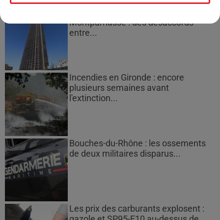
Des vitres tombent de la tour
Montparnasse : des désaccords
entre...
Incendies en Gironde : encore
plusieurs semaines avant
l'extinction...
Bouches-du-Rhône : les ossements
de deux militaires disparus...
Les prix des carburants explosent :
gazole et SP95-E10 au-dessus de...