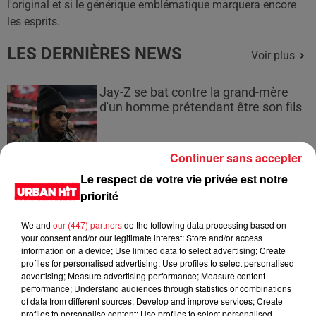
l'original et si le générique emblématique marquera encore
les esprits.
LES DERNIÈRES NEWS
Voir plus
Jay-Z se bat contre la grand-mère
d'un homme prétendant être son fils
Continuer sans accepter
Le respect de votre vie privée est notre
Cassie met fin à une ex-escorte
priorité
masculine dans sa bataille...
We and
our (447) partners
do the following data processing based on
your consent and/or our legitimate interest: Store and/or access
information on a device; Use limited data to select advertising; Create
profiles for personalised advertising; Use profiles to select personalised
advertising; Measure advertising performance; Measure content
Des vitres tombent de la tour
performance; Understand audiences through statistics or combinations
Montparnasse : des désaccords
of data from different sources; Develop and improve services; Create
entre...
profiles to personalise content; Use profiles to select personalised