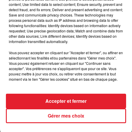
content; Use limited data to select content; Ensure security, prevent and
detect fraud, and fix errors; Deliver and present advertising and content;
Save and communicate privacy choices. These technologies may
process personal data such as IP address and browsing data to offer
Incendies en Gironde : encore
following functionalities: Identify devices based on information actively
plusieurs semaines avant
requested; Use precise geolocation data; Match and combine data from
other data sources; Link different devices; Identify devices based on
l'extinction...
information transmitted automatically.
Vous pouvez accepter en cliquant sur "Accepter et fermer", ou affiner en
sélectionnant les finalités et/ou partenaires dans "Gérer mes choix".
Vous pouvez également refuser en cliquant sur "Continuer sans
Bouches-du-Rhône : les ossements
accepter". Vos préférences ne s'appliqueront que pour ce site. Vous
de deux militaires disparus...
pouvez mettre à jour vos choix, ou retirer votre consentement à tout
moment via le lien "Gérer les cookies" situé en bas de chaque page.
Accepter et fermer
Les prix des carburants explosent :
gazole et SP95-E10 au-dessus de...
Gérer mes choix